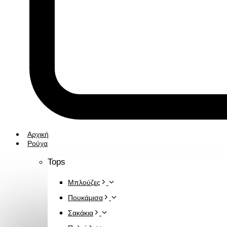
Αρχική
Ρούχα
Tops
Μπλούζες
Πουκάμισα
Σακάκια