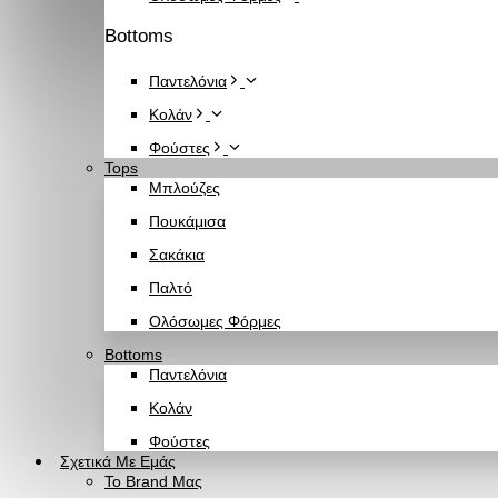
Bottoms
Παντελόνια
Κολάν
Φούστες
Tops
Μπλούζες
Πουκάμισα
Σακάκια
Παλτό
Ολόσωμες Φόρμες
Bottoms
Παντελόνια
Κολάν
Φούστες
Σχετικά Με Εμάς
Το Brand Μας