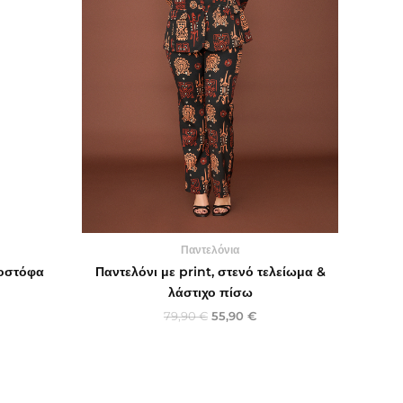
Παντελόνια
τοστόφα
Παντελόνι με print, στενό τελείωμα &
λάστιχο πίσω
79,90
€
55,90
€