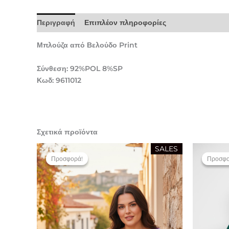
Περιγραφή
Επιπλέον πληροφορίες
Μπλούζα από Βελούδο Print
Σύνθεση: 92%POL 8%SP
Κωδ: 9611012
Σχετικά προϊόντα
Original
Η
SALES
price
τρέχουσα
Προσφορά!
Προσφορά!
Προσφο
Προσφο
was:
τιμή
32,90 €.
είναι:
16,50 €.