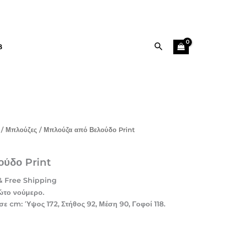
49,90 €.
είναι:
25,00 €.
Αναζήτηση
B
Η
/
Μπλούζες
/ Μπλούζα από Βελούδο Print
τρέχουσα
τιμή
ούδο Print
ίναι:
25,00 €.
& Free Shipping
ώτο νούμερο.
σε cm: Ύψος 172, Στήθος 92, Μέση 90, Γοφοί 118.