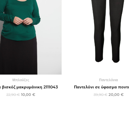
Μπλούζες
Παντελόνια
 βισκόζ μακρυμάνικη 2111043
Παντελόνι σε ύφασμα πον
22,90
€
10,00
€
39,90
€
20,00
€