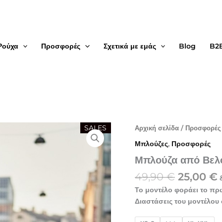
Ρούχα
Προσφορές
Σχετικά με εμάς
Blog
B2
Original
Μπλούζα
SALES
Αρχική σελίδα
/
Προσφορές
από
price
Μπλούζες
,
Προσφορές
Βελούδο
was:
Print
Μπλούζα από Βελ
49,90 €.
ε
ποσότητα
49,90
€
25,00
€
Το μοντέλο φοράει το πρ
Διαστάσεις του μοντέλου 