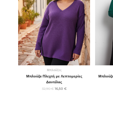
Μπλούζες
Μπλούζα Πλεχτή με Λεπτομερίες
Μπλούζα
Δαντέλας
32,90
€
16,50
€