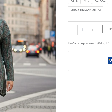
XS-S
M-L
XL-XXL
ΟΠΩΣ ΕΜΦΑΝΙΖΕΤΑΙ
Π
-
+
Κωδικός προϊόντος:
9611012