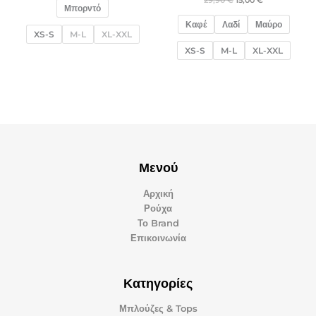
Μπορντό
Καφέ
Λαδί
Μαύρο
XS-S
M-L
XL-XXL
XS-S
M-L
XL-XXL
Μενού
Αρχική
Ρούχα
Το Brand
Επικοινωνία
Κατηγορίες
Μπλούζες & Tops