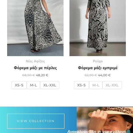
Νέες Αφίξεις
Ρούχα
Φόρεμα μάξι με πέρλες
Φόρεμα μάξι εμπριμέ
68,90
€
48,20
€
62,90
€
44,00
€
XS-S
M-L
XL-XXL
XS-S
M-L
XL-XXL
VIEW COLLECTION
Ανακάλυψε όλη τη νέα συλλογή