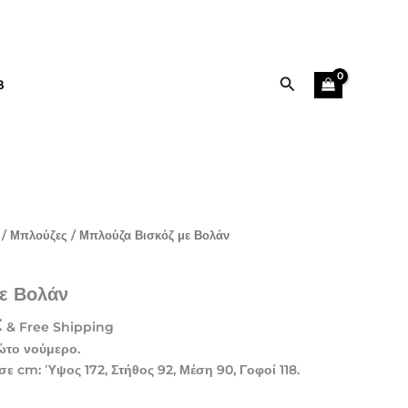
through
29,90 €
Αναζήτηση
B
Price
/
Μπλούζες
/ Μπλούζα Βισκόζ με Βολάν
range:
15,00 €
ε Βολάν
through
29,90 €
€
& Free Shipping
ώτο νούμερο.
σε cm: Ύψος 172, Στήθος 92, Μέση 90, Γοφοί 118.