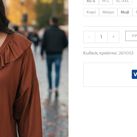
XS-S
M-L
XL-XXL
Καφέ
Μαύρο
Μωβ
Π
-
+
Κωδικός προϊόντος:
2611053