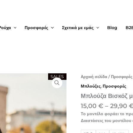
Ρούχα
Προσφορές
Σχετικά με εμάς
Blog
B2
Μπλούζα
SALES
Αρχική σελίδα
/
Προσφορές
Βισκόζ
Μπλούζες
,
Προσφορές
με
Βολάν
Μπλούζα Βισκόζ μ
ποσότητα
15,00
€
–
29,90
Το μοντέλο φοράει το πρ
Διαστάσεις του μοντέλου 