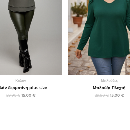
Κολάν
Μπλούζες
λάν δερματίνη plus size
Μπλούζα Πλεχτή
29,90
€
15,00
€
29,90
€
15,00
€