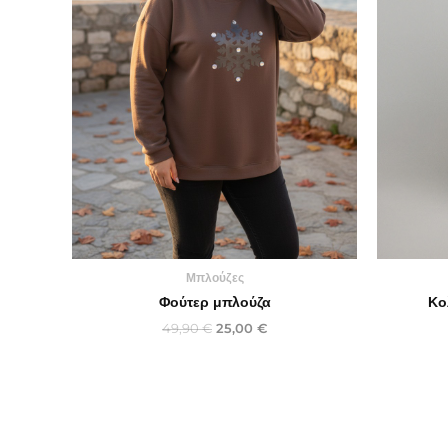
Μπλούζες
Φούτερ μπλούζα
Κο
49,90
€
25,00
€