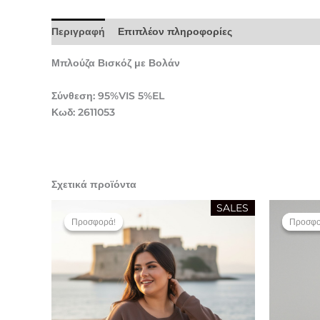
Περιγραφή
Επιπλέον πληροφορίες
Μπλούζα Βισκόζ με Βολάν
Σύνθεση: 95%VIS 5%EL
Κωδ: 2611053
Σχετικά προϊόντα
Original
Η
SALES
price
τρέχουσα
Προσφορά!
Προσφορά!
Προσφο
Προσφο
was:
τιμή
49,90 €.
είναι:
25,00 €.