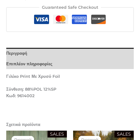
Guaranteed Safe Checkout
Περιγραφή
Επιπλέον πληροφορίες
Γιλέκο Print Με Χρυσό Foil
Σύνθεση: 88%POL 12%SP
Κωδ: 9614002
Σχετικά προϊόντα
Original
Η
Original
Η
SALES
SALES
price
τρέχουσα
price
τρέχουσα
Προσφορά!
Προσφορά!
Προσφορά!
Προσφορά!