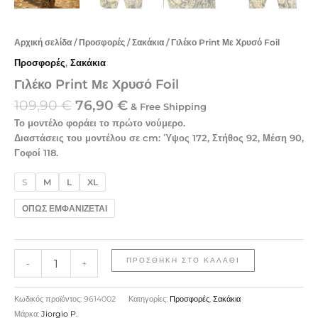
Αρχική σελίδα
/
Προσφορές
/
Σακάκια
/ Γιλέκο Print Με Χρυσό Foil
Προσφορές
,
Σακάκια
Γιλέκο Print Με Χρυσό Foil
109,90
€
76,90
€
& Free Shipping
Το μοντέλο φοράει το πρώτο νούμερο.
Διαστάσεις του μοντέλου σε cm: Ύψος 172, Στήθος 92, Μέση 90,
Γοφοί 118.
S
M
L
XL
ΟΠΩΣ ΕΜΦΑΝΙΖΕΤΑΙ
ΠΡΟΣΘΉΚΗ ΣΤΟ ΚΑΛΆΘΙ
-
+
Κωδικός προϊόντος:
9614002
Κατηγορίες:
Προσφορές
,
Σακάκια
Μάρκα:
Jiorgio P.