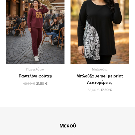
Παντελόνια
Μπλούζες
Παντελόνι φούτερ
Μπλούζα Jersei με print
Λεπτομέρειες
42,90
€
21,50
€
35,00
€
17,50
€
Μενού