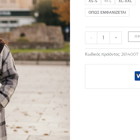
XS-S
M-L
XL-XXL
ΟΠΩΣ ΕΜΦΑΝΙΖΕΤΑΙ
Π
-
+
Κωδικός προϊόντος:
2614007