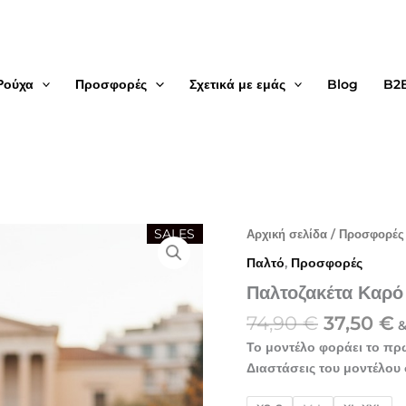
Ρούχα
Προσφορές
Σχετικά με εμάς
Blog
B2
Original
Παλτοζακέτα
SALES
Αρχική σελίδα
/
Προσφορές
Καρό
price
τ
Παλτό
,
Προσφορές
γούνα
was:
τ
ποσότητα
Παλτοζακέτα Καρό
74,90 €.
ε
3
74,90
€
37,50
€
&
Το μοντέλο φοράει το πρ
Διαστάσεις του μοντέλου 