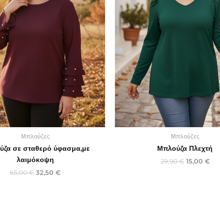
Μπλούζες
Μπλούζες
ύζα σε σταθερό ύφασμα,με
Μπλούζα Πλεχτή
λαιμόκοψη
29,90
€
15,00
€
65,00
€
32,50
€