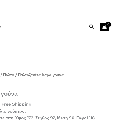
74,90 €.
είναι:
37,50 €.
Αναζήτηση
B
Η
/
Παλτό
/ Παλτοζακέτα Καρό γούνα
ρέχουσα
ιμή
 γούνα
ίναι:
7,50 €.
 Free Shipping
ώτο νούμερο.
σε cm: Ύψος 172, Στήθος 92, Μέση 90, Γοφοί 118.