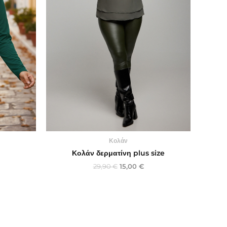
Κολάν
Κολάν δερματίνη plus size
29,90
€
15,00
€