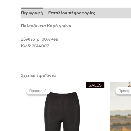
Περιγραφή
Επιπλέον πληροφορίες
Παλτοζακέτα Καρό γούνα
Σύνθεση: 100%Pes
Κωδ: 2614007
Σχετικά προϊόντα
Original
Η
SALES
price
τρέχουσα
Προσφορά!
Προσφορά!
Προσφο
Προσφο
was:
τιμή
39,90 €.
είναι:
20,00 €.