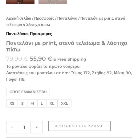
Αρχική σελίδα
/
Προσφορές
/
Παντελόνια
/ Παντελόνι με print, στενό
τελείωμα & λάστιχο πίσω
Παντελόνια
,
Προσφορές
Παντελόνι με print, στενό τελείωμα & λάστιχο
πίσω
79,90
€
55,90
€
& Free Shipping
Το μοντέλο φοράει το πρώτο νούμερο.
Διαστάσεις του μοντέλου σε cm: Ύψος 172, Στήθος 92, Μέση 90,
Γοφοί 118.
ΟΠΩΣ ΕΜΦΑΝΙΖΕΤΑΙ
XS
S
M
L
XL
XXL
ΠΡΟΣΘΉΚΗ ΣΤΟ ΚΑΛΆΘΙ
-
+