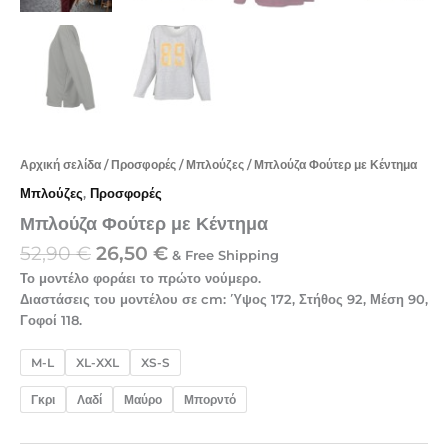
Αρχική σελίδα
/
Προσφορές
/
Μπλούζες
/ Μπλούζα Φούτερ με Κέντημα
Μπλούζες
,
Προσφορές
Μπλούζα Φούτερ με Κέντημα
52,90
€
26,50
€
& Free Shipping
Το μοντέλο φοράει το πρώτο νούμερο.
Διαστάσεις του μοντέλου σε cm: Ύψος 172, Στήθος 92, Μέση 90,
Γοφοί 118.
M-L
XL-XXL
XS-S
Γκρι
Λαδί
Μαύρο
Μπορντό