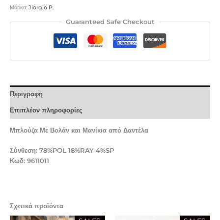
Μάρκα:
Jiorgio P.
Guaranteed Safe Checkout
Περιγραφή
Επιπλέον πληροφορίες
Μπλούζα Με Βολάν και Μανίκια από Δαντέλα
Σύνθεση: 78%POL 18%RAY 4%SP
Κωδ: 9611011
Σχετικά προϊόντα
Original
Η
Original
Η