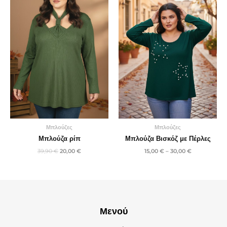
20,00 €.
30,00 €
Μπλούζες
Μπλούζες
Μπλούζα ρίπ
Μπλούζα Βισκόζ με Πέρλες
39,90
€
20,00
€
15,00
€
–
30,00
€
Μενού