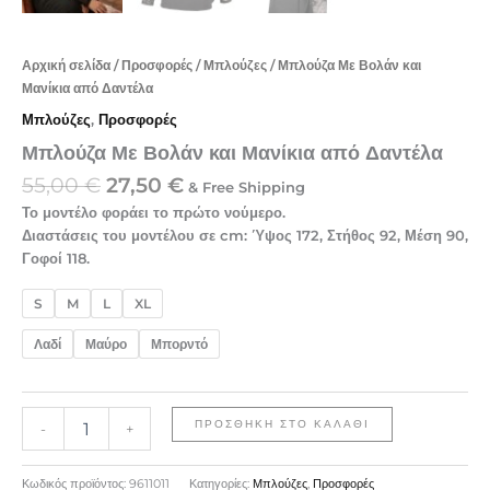
Αρχική σελίδα
/
Προσφορές
/
Μπλούζες
/ Μπλούζα Με Βολάν και
Μανίκια από Δαντέλα
Μπλούζες
,
Προσφορές
Μπλούζα Με Βολάν και Μανίκια από Δαντέλα
55,00
€
27,50
€
& Free Shipping
Το μοντέλο φοράει το πρώτο νούμερο.
Διαστάσεις του μοντέλου σε cm: Ύψος 172, Στήθος 92, Μέση 90,
Γοφοί 118.
S
M
L
XL
Λαδί
Μαύρο
Μπορντό
ΠΡΟΣΘΉΚΗ ΣΤΟ ΚΑΛΆΘΙ
-
+
Κωδικός προϊόντος:
9611011
Κατηγορίες:
Μπλούζες
,
Προσφορές