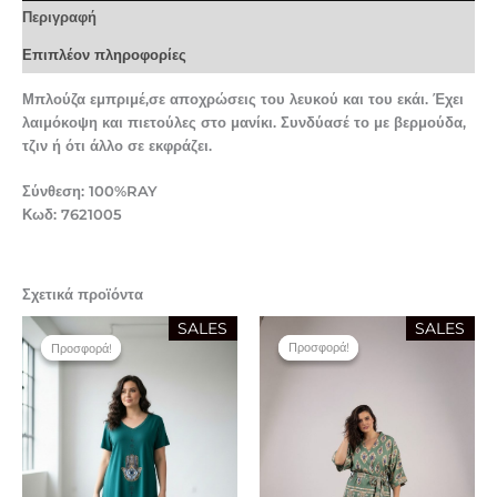
Περιγραφή
Επιπλέον πληροφορίες
Μπλούζα εμπριμέ,σε αποχρώσεις του λευκού και του εκάι. Έχει
λαιμόκοψη και πιετούλες στο μανίκι. Συνδύασέ το με βερμούδα,
τζιν ή ότι άλλο σε εκφράζει.
Σύνθεση: 100%RAY
Κωδ: 7621005
Σχετικά προϊόντα
Original
Η
Original
Η
SALES
SALES
price
τρέχουσα
price
τρέχουσα
Προσφορά!
Προσφορά!
Προσφορά!
Προσφορά!
was:
τιμή
was:
τιμή
22,90 €.
είναι:
54,90 €.
είναι:
16,00 €.
38,40 €.