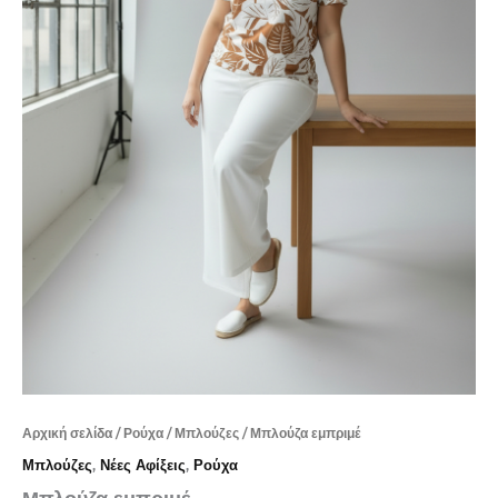
Αρχική σελίδα
/
Ρούχα
/
Μπλούζες
/ Μπλούζα εμπριμέ
Μπλούζες
,
Νέες Αφίξεις
,
Ρούχα