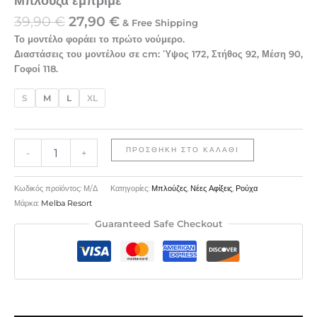
Μπλούζα εμπριμέ
39,90
€
27,90
€
& Free Shipping
Το μοντέλο φοράει το πρώτο νούμερο.
Διαστάσεις του μοντέλου σε cm: Ύψος 172, Στήθος 92, Μέση 90,
Γοφοί 118.
S
M
L
XL
ΠΡΟΣΘΉΚΗ ΣΤΟ ΚΑΛΆΘΙ
-
+
Κωδικός προϊόντος:
Μ/Δ
Κατηγορίες:
Μπλούζες
,
Νέες Αφίξεις
,
Ρούχα
Μάρκα:
Melba Resort
Guaranteed Safe Checkout