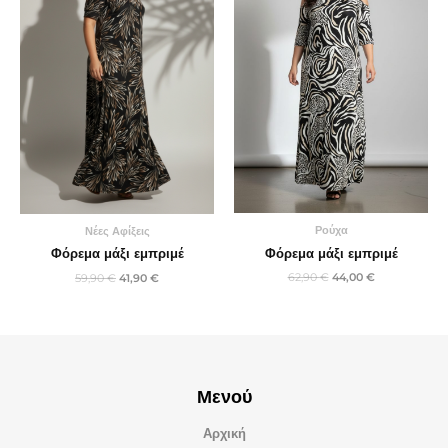
Ρούχα
Νέες Αφίξεις
Φόρεμα μάξι εμπριμέ
Φόρεμα μάξι εμπριμέ
62,90
€
44,00
€
59,90
€
41,90
€
Μενού
Αρχική