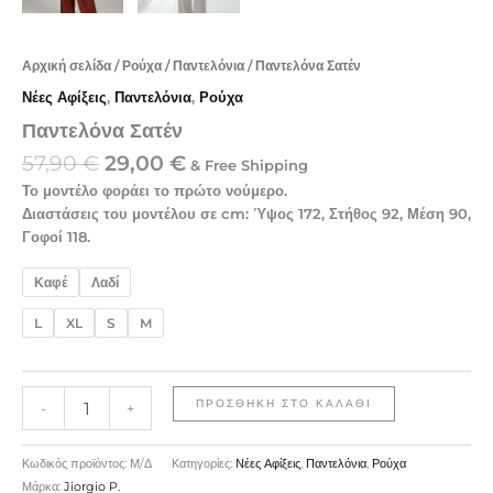
Αρχική σελίδα
/
Ρούχα
/
Παντελόνια
/ Παντελόνα Σατέν
Νέες Αφίξεις
,
Παντελόνια
,
Ρούχα
Παντελόνα Σατέν
57,90
€
29,00
€
& Free Shipping
Το μοντέλο φοράει το πρώτο νούμερο.
Διαστάσεις του μοντέλου σε cm: Ύψος 172, Στήθος 92, Μέση 90,
Γοφοί 118.
Καφέ
Λαδί
L
XL
S
M
ΠΡΟΣΘΉΚΗ ΣΤΟ ΚΑΛΆΘΙ
-
+
Κωδικός προϊόντος:
Μ/Δ
Κατηγορίες:
Νέες Αφίξεις
,
Παντελόνια
,
Ρούχα
Μάρκα:
Jiorgio P.