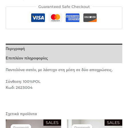
Guaranteed Safe Checkout
Περιγραφή
Επιπλέον πληροφορίες
Παντελόνα σατέν, με λάστιχο στη μέση σε δύο αποχρώσεις.
Σύνθεση: 100%POL
Κωδ: 2623004
Σχετικά προϊόντα
Original
Η
Original
Η
SALES
SALES
price
τρέχουσα
price
τρέχουσα
Προσφορά!
Προσφορά!
Προσφορά!
Προσφορά!