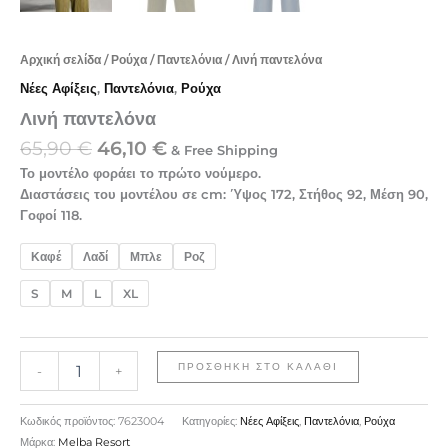
Αρχική σελίδα
/
Ρούχα
/
Παντελόνια
/ Λινή παντελόνα
Νέες Αφίξεις
,
Παντελόνια
,
Ρούχα
Λινή παντελόνα
65,90
€
46,10
€
& Free Shipping
Το μοντέλο φοράει το πρώτο νούμερο.
Διαστάσεις του μοντέλου σε cm: Ύψος 172, Στήθος 92, Μέση 90,
Γοφοί 118.
Καφέ
Λαδί
Μπλε
Ροζ
S
M
L
XL
ΠΡΟΣΘΉΚΗ ΣΤΟ ΚΑΛΆΘΙ
-
+
Κωδικός προϊόντος:
7623004
Κατηγορίες:
Νέες Αφίξεις
,
Παντελόνια
,
Ρούχα
Μάρκα:
Melba Resort