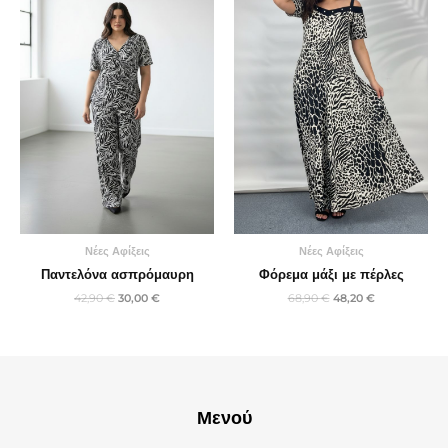
30,00 €.
48,20 €.
Νέες Αφίξεις
Νέες Αφίξεις
Παντελόνα ασπρόμαυρη
Φόρεμα μάξι με πέρλες
42,90
€
30,00
€
68,90
€
48,20
€
Μενού