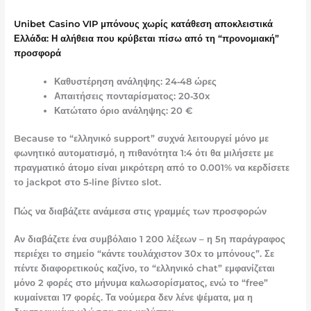
Unibet Casino VIP μπόνους χωρίς κατάθεση αποκλειστικά
Ελλάδα: Η αλήθεια που κρύβεται πίσω από τη “προνομιακή”
προσφορά
Καθυστέρηση ανάληψης: 24‑48 ώρες
Απαιτήσεις πονταρίσματος: 20‑30x
Κατώτατο όριο ανάληψης: 20 €
Because το “ελληνικό support” συχνά λειτουργεί μόνο με
φωνητικό αυτοματισμό, η πιθανότητα 1:4 ότι θα μιλήσετε με
πραγματικό άτομο είναι μικρότερη από το 0.001% να κερδίσετε
το jackpot στο 5‑line βίντεο slot.
Πώς να διαβάζετε ανάμεσα στις γραμμές των προσφορών
Αν διαβάζετε ένα συμβόλαιο 1 200 λέξεων – η 5η παράγραφος
περιέχει το σημείο “κάντε τουλάχιστον 30x το μπόνους”. Σε
πέντε διαφορετικούς καζίνο, το “ελληνικό chat” εμφανίζεται
μόνο 2 φορές στο μήνυμα καλωσορίσματος, ενώ το “free”
κυμαίνεται 17 φορές. Τα νούμερα δεν λένε ψέματα, μα η