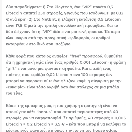
Δύο παραδείγματα: 1) Στο Playtech, ένα “VIP” πακέτο 0,3
Litecoin απαιτεί 250 στροφές, γεγονός που ισοδυναμεί με 0,12
€ ανά spin· 2) Στο NetEnt, η ελάχιστη κατάθεση 0,5 Litecoin
είναι 17,5 € μετά την τριπλή συναλλακτική προμήθεια. Και τα
δύο δείχνουν ότι η “VIP” ιδέα είναι μια κενή φούσκα. Τέσσερα
κλικ μακριά από την πραγματική κερδοφορία, οι αριθμοί
καταρρέουν στο δικό σου ισοζύγιο.
Κάθε φορά που κάποιος αναφέρει “free” προσφορά, θυμηθείτε
ότι η χρηματική αξία είναι ένας αριθμός 0,001 Litecoin· η φράση
“gift” είναι μόνο μια φανταστική φούξια. Και επειδή ένας
παίκτης που κερδίζει 0,02 Litecoin ανά 100 στροφές δεν
μπορεί να αγοράσει ούτε ένα φλιτζάνι καφέ, η σύγκριση με την
«ευκαιρία» είναι τόσο ακριβή όσο ένα στέλεχος σε μια μπάλα
του τένις.
Βάσει της εμπειρίας μου, η πιο χρήσιμη στρατηγική είναι να
αποφύγετε κάθε “bonus” που απαιτεί περισσότερες από 40
στροφές για να ενεργοποιηθεί. Σε αριθμούς, 40 στροφές × 0,005
Litecoin = 0,2 Litecoin = 3,5 € – κάτι που μπορεί να καλύψει το
κόστος ενός φαγητού, όχι όμως την ποινή του house edge.