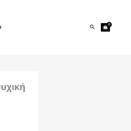
Αναζήτηση
B
ψυχική