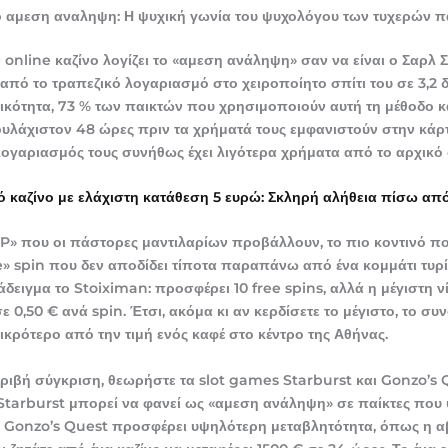
ο αμεση αναληψη: Η ψυχική γωνία του ψυχολόγου των τυχερών π
online καζίνο λογίζει το «αμεση ανάληψη» σαν να είναι ο Σαρλ Σ
από το τραπεζικό λογαριασμό στο χειροποίητο σπίτι του σε 3,2 
ικότητα, 73 % των παικτών που χρησιμοποιούν αυτή τη μέθοδο 
ουλάχιστον 48 ώρες πριν τα χρήματά τους εμφανιστούν στην κάρτ
λογαριασμός τους συνήθως έχει λιγότερα χρήματα από το αρχικό 
ό καζίνο με ελάχιστη κατάθεση 5 ευρώ: Σκληρή αλήθεια πίσω από
VIP» που οι πάστορες μαντιλαρίων προβάλλουν, το πιο κοντινό πο
ee» spin που δεν αποδίδει τίποτα παραπάνω από ένα κομμάτι τυρί
δειγμα το Stoiximan: προσφέρει 10 free spins, αλλά η μέγιστη ν
σε 0,50 € ανά spin. Έτσι, ακόμα κι αν κερδίσετε το μέγιστο, το συ
μικρότερο από την τιμή ενός καφέ στο κέντρο της Αθήνας.
κριβή σύγκριση, θεωρήστε τα slot games Starburst και Gonzo’s 
 Starburst μπορεί να φανεί ως «αμεση ανάληψη» σε παίκτες που
ο Gonzo’s Quest προσφέρει υψηλότερη μεταβλητότητα, όπως η α