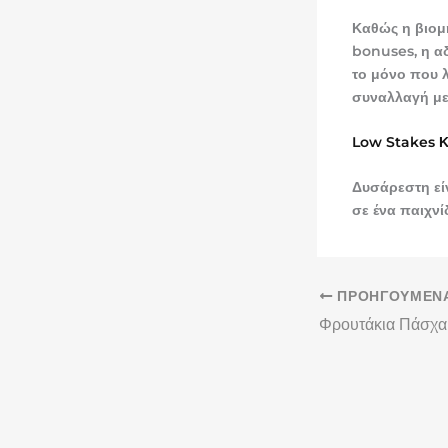
Καθώς η βιομη
bonuses, η αδ
το μόνο που λ
συναλλαγή με
Low Stakes Κ
Δυσάρεστη εί
σε ένα παιχνί
ΠΡΟΗΓΟΎΜΕΝ