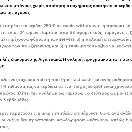
casino μπόνους χωρίς απαίτηση στοιχήματος κρατήστε τα κέρδη 
έρα της αγοράς
 επιτρέπει το κέρδος 250 € σε ενιαίο withdrawal, η πραγματική
ετε εντός 24 ώρων εξαρτάται από 5 διαφορετικούς παράγοντες: 1
 2) η τρέχουσα φόρτωση των servers, 3) η πολιτική επεξεργασί
 εγγράφων που ζητούνται, και 5) η επιθυμία του καζίνο να μειώσει
ηλής διακύμανσης Αιγυπτιακά: Η σκληρή πραγματικότητα πίσω 
ντ
αξύ ενός τυχερού παίκτη που ζητά “fast cash” και ενός μαθηματ
01 % πιθανότητας να κερδίσει σε ένα mega jackpot είναι χρονολο
 πρώτος βλέπει την ανάληψη ως «αμέσως», ο δεύτερος ως μια εξ
ό 3 εβδομάδες.
τερες περιπτώσεις, η μικρή επιπλέον επιβάρυνση 0,3 € ανά ανά
 οι καζίνο δεν προσπαθούν να «δωρήσουν» κάτι· είναι απλώς έν
τους.