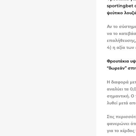
sportingbet 
ψεύτικο λουζι
Αν το σύστημα
να το κατεβάσ
επαλήθευσης,
4) η αξία των
Φρουτάκια υψ
“δωρεάν” σπι
Η διαφορά μετ
αναλύει τα 0,
σημαντική. Ο
λυθεί μετά απ
Στις περισσό
φανερώνει ότι
για το κέρδος 