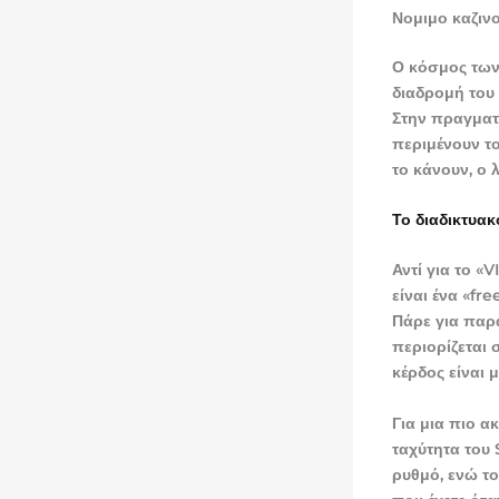
Νομιμο καζιν
Ο κόσμος των 
διαδρομή του 
Στην πραγματ
περιμένουν τ
το κάνουν, ο 
Το διαδικτυακ
Αντί για το «
είναι ένα «fr
Πάρε για παρά
περιορίζεται 
κέρδος είναι 
Για μια πιο α
ταχύτητα του
ρυθμό, ενώ τ