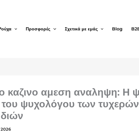
Ρούχα
Προσφορές
Σχετικά με εμάς
Blog
B2
ο καζινο αμεση αναληψη: Η 
 του ψυχολόγου των τυχερών
ιδιών
 2026