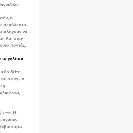
αιχνιδιών
σόν, η
δευτερόλεπτα.
καταλήγουν να
α. Και όταν
όριο ποντάς.
 το γκλίτσα
υ θα δείτε
 σε σφαγείο.
ίκη
νολικό σας
Quest. Η
 ψάχνουν
βεβαιότητα