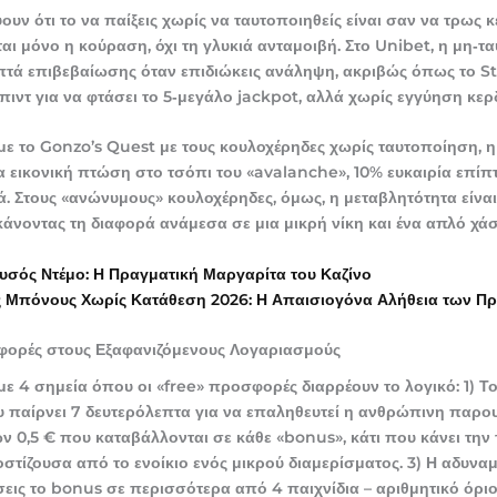
ουν ότι το να παίξεις χωρίς να ταυτοποιηθείς είναι σαν να τρως κ
ται μόνο η κούραση, όχι τη γλυκιά ανταμοιβή. Στο Unibet, η μη‑
επτά επιβεβαίωσης όταν επιδιώκεις ανάληψη, ακριβώς όπως το S
σπιντ για να φτάσει το 5‑μεγάλο jackpot, αλλά χωρίς εγγύηση κερ
με το Gonzo’s Quest με τους κουλοχέρηδες χωρίς ταυτοποίηση, 
α εικονική πτώση στο τσόπι του «avalanche», 10% ευκαιρία επί
ά. Στους «ανώνυμους» κουλοχέρηδες, όμως, η μεταβλητότητα είναι
άνοντας τη διαφορά ανάμεσα σε μια μικρή νίκη και ένα απλό χάσ
υσός Ντέμο: Η Πραγματική Μαργαρίτα του Καζίνο
 Μπόνους Χωρίς Κατάθεση 2026: Η Απαισιογόνα Αλήθεια των 
φορές στους Εξαφανιζόμενους Λογαριασμούς
ε 4 σημεία όπου οι «free» προσφορές διαρρέουν το λογικό: 1) 
παίρνει 7 δευτερόλεπτα για να επαληθευτεί η ανθρώπινη παρουσ
 0,5 € που καταβάλλονται σε κάθε «bonus», κάτι που κάνει την 
στίζουσα από το ενοίκιο ενός μικρού διαμερίσματος. 3) Η αδυναμ
εις το bonus σε περισσότερα από 4 παιχνίδια – αριθμητικό όριο