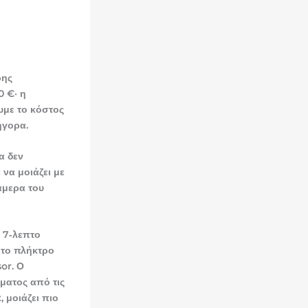
ρης
0 €· η
υμε το κόστος
ήγορα.
α δεν
να μοιάζει με
άμερα του
 7‑λεπτο
 το πλήκτρο
or. Ο
ματος από τις
 μοιάζει πιο