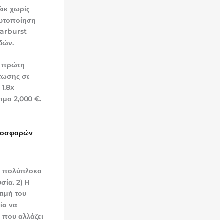
έικ χωρίς
ταυτοποίηση
tarburst
δών.
η πρώτη
πτωσης σε
 1.8x
ιμο 2,000 €.
Προσφορών
Το πολύπλοκο
ία. 2) Η
τιμή του
ία να
 που αλλάζει