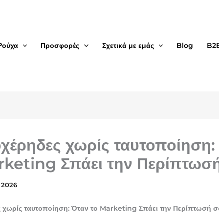
Ρούχα
Προσφορές
Σχετικά με εμάς
Blog
B2
χέρηδες χωρίς ταυτοποίηση:
rketing Σπάει την Περίπτωσ
 2026
 χωρίς ταυτοποίηση: Όταν το Marketing Σπάει την Περίπτωσή σ