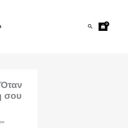
Αναζήτηση
B
 Όταν
ή σου
ου