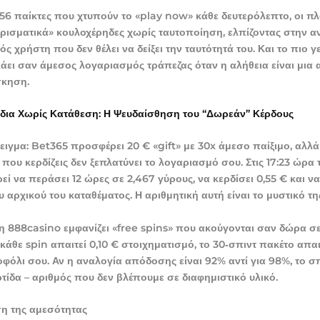
456 παίκτες που χτυπούν το «play now» κάθε δευτερόλεπτο, οι π
ρισματικά» κουλοχέρηδες χωρίς ταυτοποίηση, ελπίζοντας στην 
ς χρήστη που δεν θέλει να δείξει την ταυτότητά του. Και το πιο γ
άει σαν άμεσος λογαριασμός τράπεζας όταν η αλήθεια είναι μια 
σκηση.
ίδια Χωρίς Κατάθεση: Η Ψευδαίσθηση του “Δωρεάν” Κέρδους
γμα: Bet365 προσφέρει 20 € «gift» με 30x άμεσο παίξιμο, αλλά
 που κερδίζεις δεν ξεπλατύνει το λογαριασμό σου. Στις 17:23 ώρα 
ί να περάσει 12 ώρες σε 2,467 γύρους, να κερδίσει 0,55 € και ν
υ αρχικού του καταθέματος. Η αριθμητική αυτή είναι το μυστικό τη
 η 888casino εμφανίζει «free spins» που ακούγονται σαν δώρα σ
κάθε spin απαιτεί 0,10 € στοιχηματισμό, το 30‑σπιντ πακέτο απαι
φόλι σου. Αν η αναλογία απόδοσης είναι 92% αντί για 98%, το σπί
τίδα – αριθμός που δεν βλέπουμε σε διαφημιστικό υλικό.
η της αμεσότητας