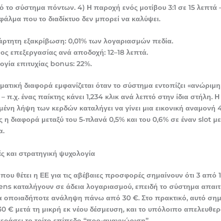
 το σύστημα πόντων. 4) Η παροχή ενός μοτίβου 3:1 σε 15 λεπτά 
φάλμα που το διαδίκτυο δεν μπορεί να καλύψει.
άρτητη εξακρίβωση: 0,01% των λογαριασμών πεδία.
ος επεξεργασίας ανά αποδοχή: 12–18 λεπτά.
ογία επιτυχίας bonus: 22%.
ματική διαφορά εμφανίζεται όταν το σύστημα εντοπίζει «ανώριμη
 π.χ. ένας παίκτης κάνει 1,234 κλικ ανά λεπτό στην ίδια στήλη. Η
ένη λήψη των κερδών καταλήγει να γίνει μια εικονική αναμονή 
η διαφορά μεταξύ του 5‑πλανά 0,5% και του 0,6% σε έναν slot μ
α.
ές και στρατηγική ψυχολογία
 που θέτει η ΕΕ για τις αβέβαιες προσφορές σημαίνουν ότι 3 από 
ens καταλήγουν σε άδεια λογαριασμού, επειδή το σύστημα απαιτ
ια οποιαδήποτε ανάληψη πάνω από 30 €. Στο πρακτικό, αυτό σημα
30 € μετά τη μικρή εκ νέου δέσμευση, και το υπόλοιπο απελευθε
περάσει το τρίτο επίπεδο “προ-αναγνώριση”.