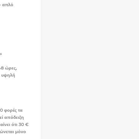
– απλό
»
48 ώρες,
ε υψηλή
10 φορές τα
εί απόδειξη
ίνει ότι 30 €
ρώνεται μόνο