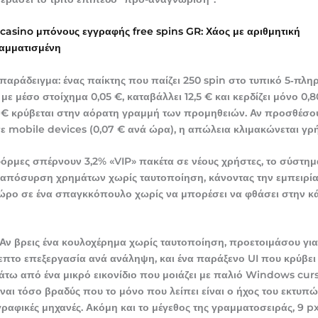
asino μπόνους εγγραφής free spins GR: Χάος με αριθμητική
αμματισμένη
παράδειγμα: ένας παίκτης που παίζει 250 spin στο τυπικό 5‑πλη
με μέσο στοίχημα 0,05 €, καταβάλλει 12,5 € και κερδίζει μόνο 0,8
0 € κρύβεται στην αόρατη γραμμή των προμηθειών. Αν προσθέσο
 mobile devices (0,07 € ανά ώρα), η απώλεια κλιμακώνεται γρ
φόρμες σπέρνουν 3,2% «VIP» πακέτα σε νέους χρήστες, το σύστημ
ν απόσυρση χρημάτων χωρίς ταυτοποίηση, κάνοντας την εμπειρία 
ώρο σε ένα σπαγκκόπουλο χωρίς να μπορέσει να φθάσει στην κ
Αν βρεις ένα κουλοχέρημα χωρίς ταυτοποίηση, προετοιμάσου για
λεπτο επεξεργασία ανά ανάληψη, και ένα παράξενο UI που κρύβει
άτω από ένα μικρό εικονίδιο που μοιάζει με παλιό Windows curs
ναι τόσο βραδύς που το μόνο που λείπει είναι ο ήχος του εκτυπώ
ραφικές μηχανές. Ακόμη και το μέγεθος της γραμματοσειράς, 9 px,