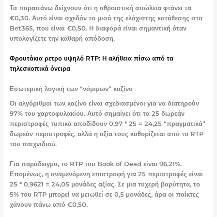
Τα παραπάνω δείχνουν ότι η αθροιστική απώλεια φτάνει τα
€0,30. Αυτό είναι σχεδόν το μισό της ελάχιστης κατάθεσης στο
Bet365, που είναι €0,50. Η διαφορά είναι σημαντική όταν
υπολογίζετε την καθαρή απόδοση.
Φρουτάκια ρετρο υψηλό RTP: Η αλήθεια πίσω από τα
τηλεσκοπικά όνειρα
Εσωτερική λογική των “νόμιμων” καζίνο
Οι αλγόριθμοι των καζίνο είναι σχεδιασμένοι για να διατηρούν
97% του χαρτοφυλακίου. Αυτό σημαίνει ότι τα 25 δωρεάν
περιστροφές τυπικά αποδίδουν 0,97 * 25 = 24,25 “πραγματικά”
δωρεάν περιστροφές, αλλά η αξία τους καθορίζεται από το RTP
του παιχνιδιού.
Για παράδειγμα, το RTP του Book of Dead είναι 96,21%.
Επομένως, η αναμενόμενη επιστροφή για 25 περιστροφές είναι
25 * 0,9621 = 24,05 μονάδες αξίας. Σε μια τυχερή βαρύτητα, το
5% του RTP μπορεί να μειωθεί σε 0,5 μονάδες, άρα οι παίκτες
χάνουν πάνω από €0,50.