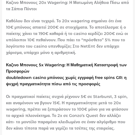
Καζινο Μπονους 20x Wagering: Η Ματωμένη Αλήθεια Πίσω από
τα Σάπια Πόντοι
Καθόλου δεν είναι τυχερό. Το 20x wagering σημαίνει ότι ένα
10€ μπόνους απαιτεί 200€ σε στοιχήματα. Το αποτέλεσμα: ή ο
παίκτης χάνει τα 190€ καθαρά ή το casino κερδίζει 200€ ενώ οι
υπόλοιποι 10€ πεθαίνουν. Που πάει το “πρόσθετο” 5% που το
λογότυπο του casino υπενθυμίζει; Στο NetEnt δεν υπάρχει
χάρισμα, υπάρχει μόνο η αριθμητική.
Καζινο Μπονους 5x Wagering: Η Μαθηματική Καταστροφή των
Προσφορών
doubledown casino μπόνους χωρίς εγγραφή free spins GR: η
ψυχρή πραγματικότητα πίσω από τις προσφορές
Οι πραγματικοί παίκτες συχνά ρίχνουν 5€ σε Starburst, 3 spin,
και αναμένουν να βγουν 15€. Η πραγματικότητα: μετά το 20x
wagering, πρέπει να ξεπεράσουν το 100€ μόνο για να φτάσουν
το αρχικό πλεονέκτημα. Το 2x σε Gonzo’s Quest δεν αλλάζει
κάτι· το μοντέλο παραμένει κλειδωμένο σε έναν αλγόριθμο που
δεν κάνει τίποτα παρά να γεμίζει τα τσέπες της εταιρείας.