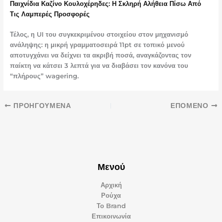
Παιχνίδια Καζίνο Κουλοχέρηδες: Η Σκληρή Αλήθεια Πίσω Από
Τις Λαμπερές Προσφορές
Τέλος, η UI του συγκεκριμένου στοιχείου στον μηχανισμό
ανάληψης: η μικρή γραμματοσειρά 11pt σε τοπικό μενού
αποτυγχάνει να δείχνει τα ακριβή ποσά, αναγκάζοντας τον
παίκτη να κάτσει 3 λεπτά για να διαβάσει τον κανόνα του
“πλήρους” wagering.
ΠΡΟΗΓΟΎΜΕΝΑ
ΕΠΌΜΕΝΟ
Μενού
Αρχική
Ρούχα
Το Brand
Επικοινωνία