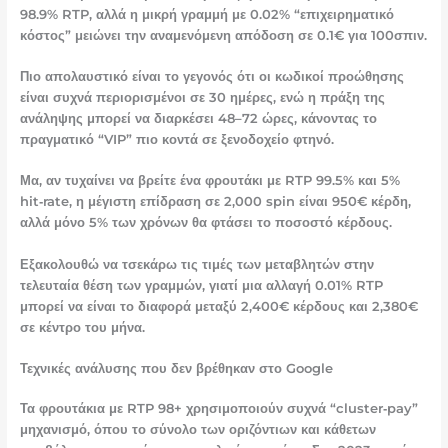
98.9% RTP, αλλά η μικρή γραμμή με 0.02% “επιχειρηματικό
κόστος” μειώνει την αναμενόμενη απόδοση σε 0.1€ για 100σπιν.
Πιο απολαυστικό είναι το γεγονός ότι οι κωδικοί προώθησης
είναι συχνά περιορισμένοι σε 30 ημέρες, ενώ η πράξη της
ανάληψης μπορεί να διαρκέσει 48–72 ώρες, κάνοντας το
πραγματικό “VIP” πιο κοντά σε ξενοδοχείο φτηνό.
Μα, αν τυχαίνει να βρείτε ένα φρουτάκι με RTP 99.5% και 5%
hit‑rate, η μέγιστη επίδραση σε 2,000 spin είναι 950€ κέρδη,
αλλά μόνο 5% των χρόνων θα φτάσει το ποσοστό κέρδους.
Εξακολουθώ να τσεκάρω τις τιμές των μεταβλητών στην
τελευταία θέση των γραμμών, γιατί μια αλλαγή 0.01% RTP
μπορεί να είναι το διαφορά μεταξύ 2,400€ κέρδους και 2,380€
σε κέντρο του μήνα.
Τεχνικές ανάλυσης που δεν βρέθηκαν στο Google
Τα φρουτάκια με RTP 98+ χρησιμοποιούν συχνά “cluster‑pay”
μηχανισμό, όπου το σύνολο των οριζόντιων και κάθετων