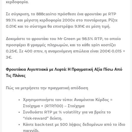
κερδοφορία.
Σε σύγκριση, το 888casino πρόσθεσε ένα φρουτάκι με RTP
99.1% και μέγιστη κερδοφορία 2000x στο ποντάρισμα. Ρίξτε
0.01€ και το σύστημα θα επιστρέψει 9.91€ σε μέση τιμή.
Δοκιμάστε το φρουτάκι του Mr Green με 98.5% RTP, το οποίο
προσφέρει 8 γραμμές πληρωμών, και το κάθε spin κοστίζει
0.25€. Σε 400 σπιν, η αναμενόμενη απώλεια είναι 200€·0.015 =
3€.
Φρουτάκια Αιγυπτιακά με Λεφτά: Η Πραγματική Αξία Πίσω Από
Τις Πλάνες
Πώς να μετρήσετε την πραγματική απόδοση
Χρησιμοποιήστε τον τύπο: Αναμένεται Κέρδος =
Στοίχημα × (RTP/100) – Στοίχημα
Συνδυάστε RTP με % volatility για να βρείτε το
“risk‑reward” δείκτη.
Κάντε back‑test με 500 λήψεις δεδομένων από το ίδιο
παιχνίδι.