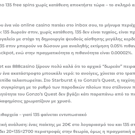
no 135 free spins χωρίς κατάθεση αποκτήστε τώρα – το σκληρό α
 ένα νέο online casino πατάει στο inbox σου, το μήνυμα περιέχε
: 135 δωρεάν σπιν, χωρίς κατάθεση. 135 δεν είναι τυχαίος, είναι 
ργαλείο με στόχο τη δημιουργία ψευδούς αίσθησης μεγάλης κερδο
135 σπιν μπορούν να δώσουν μια αναληθής εκτίμηση 0.05% πιθα
ackpot, ενώ στην πραγματικότητα η πιθανότητα είναι 0.00002%.
et και 888casino ξέρουν πολύ καλά ότι το αρχικό “δωρεάν” πειρ
ν ένα ακατάστροφτο μπουκάλι νερό: το ανοίγεις, χύνεται στο τραπέ
πίδα ταλαιπωρείται. Στο Starburst ή το Gonzo’s Quest, η ταχύτ
ι συγκρίσιμη με το ρυθμό των παροδικών πλοίων που στέλνουν 
ητότητα του Gonzo’s Quest δεν βγάζει κάτι παραπάνω από το π
 διαφημίσεις χρωματίζουν με χρυσό.
ιθαρχεία – γιατί 135 φαίνεται εντυπωσιακό
ική ανάλυση: ένας παίκτης με 20€ στο λογαριασμό του και 135 σ
 δει 20×135=2700 περιστροφές στην θεωρία, όμως η πραγματική 