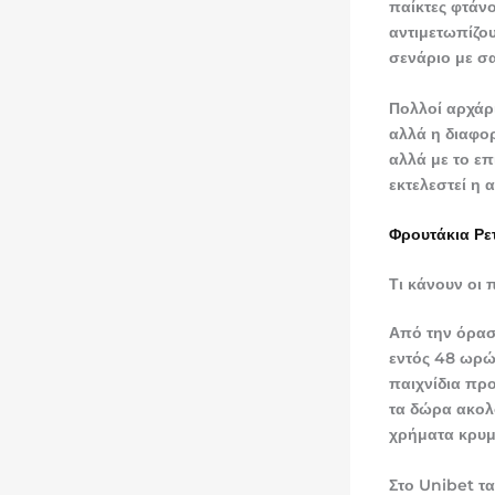
παίκτες φτάν
αντιμετωπίζο
σενάριο με σα
Πολλοί αρχάρι
αλλά η διαφορ
αλλά με το επ
εκτελεστεί η
Φρουτάκια Ρε
Τι κάνουν οι
Από την όραση
εντός 48 ωρώ
παιχνίδια προ
τα δώρα ακολ
χρήματα κρυμ
Στο Unibet τα