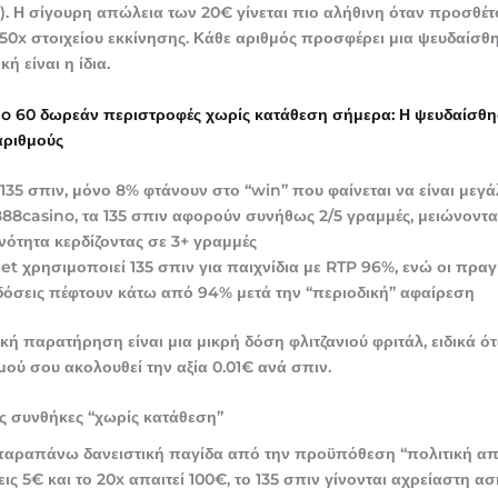
ς). Η σίγουρη απώλεια των 20€ γίνεται πιο αλήθινη όταν προσθέτ
0x στοιχείου εκκίνησης. Κάθε αριθμός προσφέρει μια ψευδαίσθη
ή είναι η ίδια.
o 60 δωρεάν περιστροφές χωρίς κατάθεση σήμερα: Η ψευδαίσθη
αριθμούς
135 σπιν, μόνο 8% φτάνουν στο “win” που φαίνεται να είναι μεγ
888casino, τα 135 σπιν αφορούν συνήθως 2/5 γραμμές, μειώνοντα
νότητα κερδίζοντας σε 3+ γραμμές
et χρησιμοποιεί 135 σπιν για παιχνίδια με RTP 96%, ενώ οι πραγ
όσεις πέφτουν κάτω από 94% μετά την “περιοδική” αφαίρεση
κή παρατήρηση είναι μια μικρή δόση φλιτζανιού φριτάλ, ειδικά ό
ού σου ακολουθεί την αξία 0.01€ ανά σπιν.
ις συνθήκες “χωρίς κατάθεση”
παραπάνω δανειστική παγίδα από την προϋπόθεση “πολιτική α
εις 5€ και το 20x απαιτεί 100€, το 135 σπιν γίνονται αχρείαστη ασ