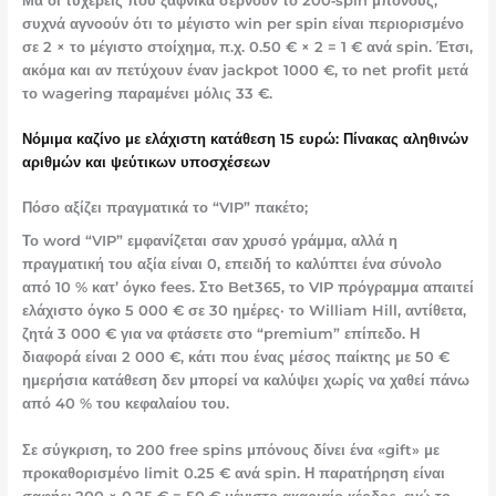
Μα οι τυχερείς που ξαφνικά σέρνουν το 200‑spin μπόνους,
συχνά αγνοούν ότι το μέγιστο win per spin είναι περιορισμένο
σε 2 × το μέγιστο στοίχημα, π.χ. 0.50 € × 2 = 1 € ανά spin. Έτσι,
ακόμα και αν πετύχουν έναν jackpot 1000 €, το net profit μετά
το wagering παραμένει μόλις 33 €.
Νόμιμα καζίνο με ελάχιστη κατάθεση 15 ευρώ: Πίνακας αληθινών
αριθμών και ψεύτικων υποσχέσεων
Πόσο αξίζει πραγματικά το “VIP” πακέτο;
Το word “VIP” εμφανίζεται σαν χρυσό γράμμα, αλλά η
πραγματική του αξία είναι 0, επειδή το καλύπτει ένα σύνολο
από 10 % κατ’ όγκο fees. Στο Bet365, το VIP πρόγραμμα απαιτεί
ελάχιστο όγκο 5 000 € σε 30 ημέρες· το William Hill, αντίθετα,
ζητά 3 000 € για να φτάσετε στο “premium” επίπεδο. Η
διαφορά είναι 2 000 €, κάτι που ένας μέσος παίκτης με 50 €
ημερήσια κατάθεση δεν μπορεί να καλύψει χωρίς να χαθεί πάνω
από 40 % του κεφαλαίου του.
Σε σύγκριση, το 200 free spins μπόνους δίνει ένα «gift» με
προκαθορισμένο limit 0.25 € ανά spin. Η παρατήρηση είναι