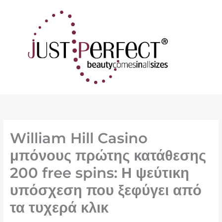
Μετάβαση
στο
περιεχόμενο
William Hill Casino
μπόνους πρώτης κατάθεσης
200 free spins: Η ψεύτικη
υπόσχεση που ξεφύγει από
τα τυχερά κλικ