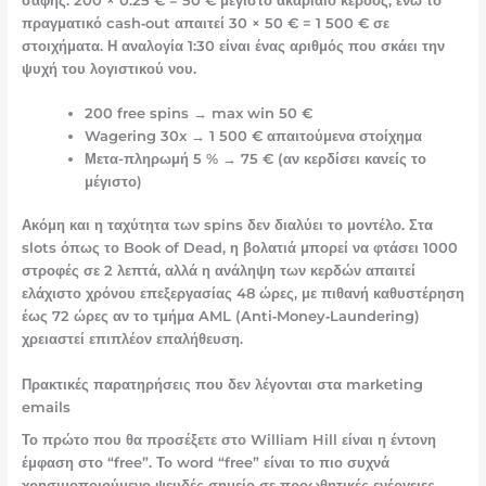
σαφής: 200 × 0.25 € = 50 € μέγιστο ακαριαίο κέρδος, ενώ το
πραγματικό cash‑out απαιτεί 30 × 50 € = 1 500 € σε
στοιχήματα. Η αναλογία 1:30 είναι ένας αριθμός που σκάει την
ψυχή του λογιστικού νου.
200 free spins → max win 50 €
Wagering 30x → 1 500 € απαιτούμενα στοίχημα
Μετα-πληρωμή 5 % → 75 € (αν κερδίσει κανείς το
μέγιστο)
Ακόμη και η ταχύτητα των spins δεν διαλύει το μοντέλο. Στα
slots όπως το Book of Dead, η βολατιά μπορεί να φτάσει 1000
στροφές σε 2 λεπτά, αλλά η ανάληψη των κερδών απαιτεί
ελάχιστο χρόνου επεξεργασίας 48 ώρες, με πιθανή καθυστέρηση
έως 72 ώρες αν το τμήμα AML (Anti‑Money‑Laundering)
χρειαστεί επιπλέον επαλήθευση.
Πρακτικές παρατηρήσεις που δεν λέγονται στα marketing
emails
Το πρώτο που θα προσέξετε στο William Hill είναι η έντονη
έμφαση στο “free”. Το word “free” είναι το πιο συχνά
χρησιμοποιούμενο ψευδές σημείο σε προωθητικές ενέργειες.