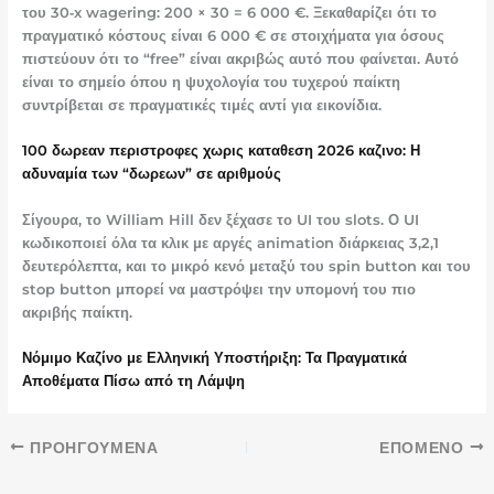
του 30‑x wagering: 200 × 30 = 6 000 €. Ξεκαθαρίζει ότι το
πραγματικό κόστους είναι 6 000 € σε στοιχήματα για όσους
πιστεύουν ότι το “free” είναι ακριβώς αυτό που φαίνεται. Αυτό
είναι το σημείο όπου η ψυχολογία του τυχερού παίκτη
συντρίβεται σε πραγματικές τιμές αντί για εικονίδια.
100 δωρεαν περιστροφες χωρις καταθεση 2026 καζινο: Η
αδυναμία των “δωρεων” σε αριθμούς
Σίγουρα, το William Hill δεν ξέχασε το UI του slots. Ο UI
κωδικοποιεί όλα τα κλικ με αργές animation διάρκειας 3,2,1
δευτερόλεπτα, και το μικρό κενό μεταξύ του spin button και του
stop button μπορεί να μαστρόψει την υπομονή του πιο
ακριβής παίκτη.
Νόμιμο Καζίνο με Ελληνική Υποστήριξη: Τα Πραγματικά
Αποθέματα Πίσω από τη Λάμψη
ΠΡΟΗΓΟΎΜΕΝΑ
ΕΠΌΜΕΝΟ