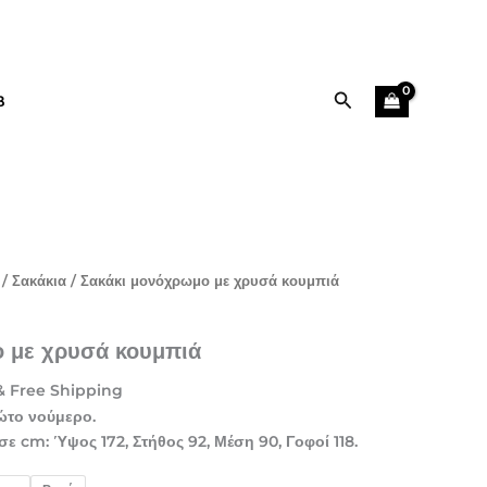
99,90 €.
είναι:
69,90 €.
Αναζήτηση
B
Η
/
Σακάκια
/ Σακάκι μονόχρωμο με χρυσά κουμπιά
τρέχουσα
τιμή
 με χρυσά κουμπιά
ίναι:
69,90 €.
& Free Shipping
ώτο νούμερο.
σε cm: Ύψος 172, Στήθος 92, Μέση 90, Γοφοί 118.