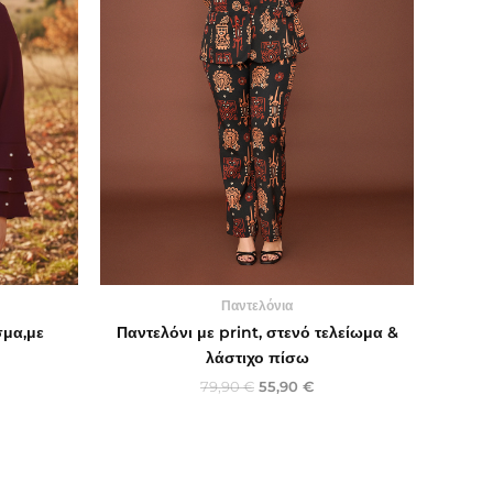
Παντελόνια
μα,με
Παντελόνι με print, στενό τελείωμα &
λάστιχο πίσω
79,90
€
55,90
€