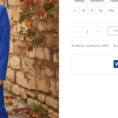
Μαύρο
Μπορντό
Πράσ
L
M
S
XL
XXL
Π
-
+
Κωδικός προϊόντος:
Μ/Δ
Κα