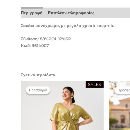
Περιγραφή
Επιπλέον πληροφορίες
Σακάκι μονόχρωμο, με μεγάλα χρυσά κουμπιά.
Σύνθεση: 88%POL 12%SP
Κωδ: 9614007
Σχετικά προϊόντα
Original
Η
SALES
price
τρέχουσα
Προσφορά!
Προσφορά!
Προσφο
Προσφο
was:
τιμή
64,90 €.
είναι:
58,90 €.