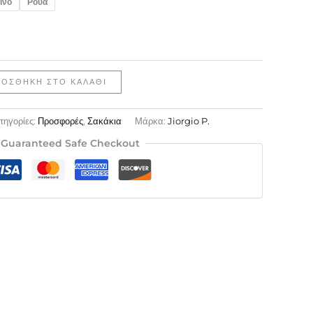
ινο
Ρουά
ΡΟΣΘΉΚΗ ΣΤΟ ΚΑΛΆΘΙ
τηγορίες:
Προσφορές
,
Σακάκια
Μάρκα:
Jiorgio P.
Guaranteed Safe Checkout