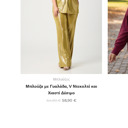
Μπλούζες
Μπλούζα με Γυαλάδα, V Ντεκολτέ και
Χιαστί Δέσιμο
64,90
€
58,90
€