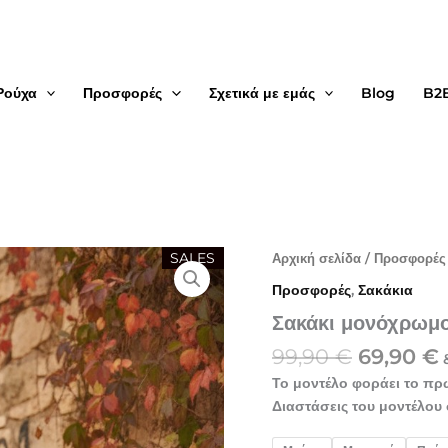
Ρούχα
Προσφορές
Σχετικά με εμάς
Blog
B2
Original
Σακάκι
SALES
Αρχική σελίδα
/
Προσφορές
μονόχρωμο
price
Προσφορές
,
Σακάκια
με
was:
χρυσά
Σακάκι μονόχρωμο
99,90 €.
ε
κουμπιά
99,90
€
69,90
€
ποσότητα
Το μοντέλο φοράει το πρ
Διαστάσεις του μοντέλου 