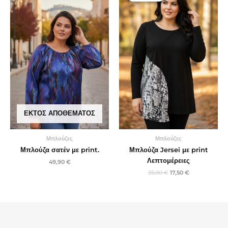
35,00 €.
είναι:
17,50 €.
ΕΚΤΌΣ ΑΠΟΘΈΜΑΤΟΣ
Μπλούζες
Μπλούζες
Μπλούζα σατέν με print.
Μπλούζα Jersei με print
Λεπτομέρειες
49,90
€
35,00
€
17,50
€