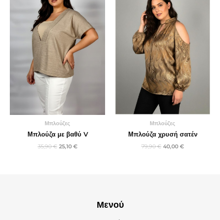
25,10 €.
40,00 €.
Μπλούζες
Μπλούζες
Μπλούζα με βαθύ V
Μπλούζα χρυσή σατέν
35,90
€
25,10
€
79,90
€
40,00
€
Μενού