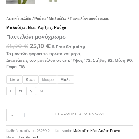
Αρχική σελίδα
/
Ρούχα
/
Μπλούζες
/ Παντελόνι μονόχρωμο
Μπλούζες
,
Νέες Αφίξεις
,
Ρούχα
Παντελόνι μονόχρωμο
35,90
€
25,10
€
& Free Shipping
Το μοντέλο φοράει το πρώτο νούμερο.
Διαστάσεις του μοντέλου σε cm: Ύψος 172, Στήθος 92, Μέση 90,
Γοφοί 118.
Lime
Καφέ
Μαύρο
Μπλε
L
XL
S
M
ΠΡΟΣΘΉΚΗ ΣΤΟ ΚΑΛΆΘΙ
-
+
Κωδικός προϊόντος:
2623012
Κατηγορίες:
Μπλούζες
,
Νέες Αφίξεις
,
Ρούχα
Μάρκα:
Just Perfect