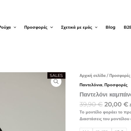
Ρούχα
Προσφορές
Σχετικά με εμάς
Blog
B2
Original
Παντελόνι
SALES
Αρχική σελίδα
/
Προσφορές
καμπάνα
price
Παντελόνια
,
Προσφορές
καρό
was:
ποσότητα
Παντελόνι καμπάν
39,90 €.
ε
39,90
€
20,00
€
Το μοντέλο φοράει το πρ
Διαστάσεις του μοντέλου 