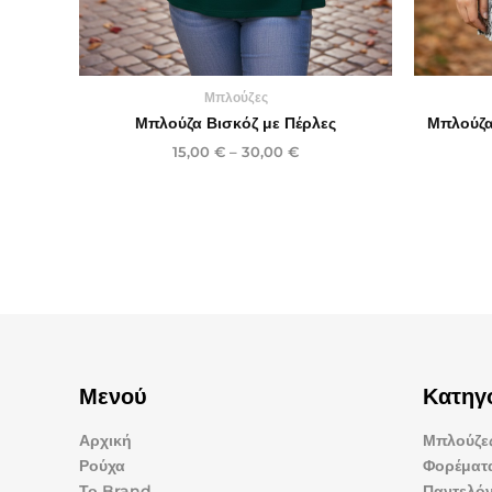
Μπλούζες
Μπλούζα Βισκόζ με Πέρλες
Μπλούζα 
15,00
€
–
30,00
€
Μενού
Κατηγ
Αρχική
Μπλούζες
Ρούχα
Φορέματ
Το Brand
Παντελόν