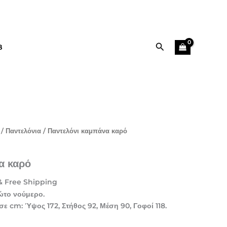
39,90 €.
είναι:
20,00 €.
Αναζήτηση
B
Η
/
Παντελόνια
/ Παντελόνι καμπάνα καρό
τρέχουσα
τιμή
α καρό
ίναι:
20,00 €.
& Free Shipping
ώτο νούμερο.
σε cm: Ύψος 172, Στήθος 92, Μέση 90, Γοφοί 118.