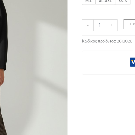
M-L
XL-XXL
XS-S
Π
-
+
Κωδικός προϊόντος:
2613026