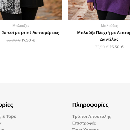
Μπλούζες
Μπλούζες
Jersei με print Λεπτομέρειες
Μπλούζα Πλεχτή με Λεπτο
Δαντέλας
35,00
€
17,50
€
32,90
€
16,50
€
ορίες
Πληροφορίες
 & Tops
Τρόποι Αποστολής
α
Επιστροφές
ια
Όροι Χρήσης