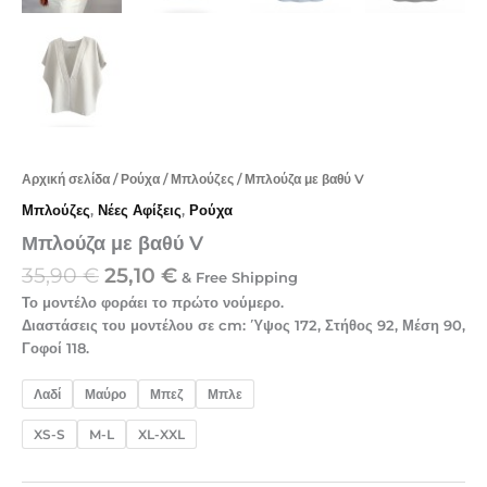
Αρχική σελίδα
/
Ρούχα
/
Μπλούζες
/ Μπλούζα με βαθύ V
Μπλούζες
,
Νέες Αφίξεις
,
Ρούχα
Μπλούζα με βαθύ V
35,90
€
25,10
€
& Free Shipping
Το μοντέλο φοράει το πρώτο νούμερο.
Διαστάσεις του μοντέλου σε cm: Ύψος 172, Στήθος 92, Μέση 90,
Γοφοί 118.
Λαδί
Μαύρο
Μπεζ
Μπλε
XS-S
M-L
XL-XXL