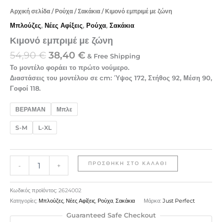
Αρχική σελίδα
/
Ρούχα
/
Σακάκια
/ Κιμονό εμπριμέ με ζώνη
Μπλούζες
,
Νέες Αφίξεις
,
Ρούχα
,
Σακάκια
Κιμονό εμπριμέ με ζώνη
54,90
€
38,40
€
& Free Shipping
Το μοντέλο φοράει το πρώτο νούμερο.
Διαστάσεις του μοντέλου σε cm: Ύψος 172, Στήθος 92, Μέση 90,
Γοφοί 118.
ΒΕΡΑΜΑΝ
Μπλε
S-M
L-XL
ΠΡΟΣΘΉΚΗ ΣΤΟ ΚΑΛΆΘΙ
-
+
Κωδικός προϊόντος:
2624002
Κατηγορίες:
Μπλούζες
,
Νέες Αφίξεις
,
Ρούχα
,
Σακάκια
Μάρκα:
Just Perfect
Guaranteed Safe Checkout