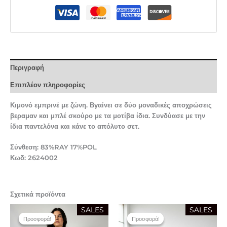
Περιγραφή
Επιπλέον πληροφορίες
Κιμονό εμπρινέ με ζώνη. Βγαίνει σε δύο μοναδικές αποχρώσεις
βεραμαν και μπλέ σκούρο με τα μοτίβα ίδια. Συνδύασε με την
ίδια παντελόνα και κάνε το απόλυτο σετ.
Σύνθεση: 83%RAY 17%POL
Κωδ: 2624002
Σχετικά προϊόντα
Original
Η
Original
Η
SALES
SALES
price
τρέχουσα
price
τρέχουσα
Προσφορά!
Προσφορά!
Προσφορά!
Προσφορά!
was:
τιμή
was:
τιμή