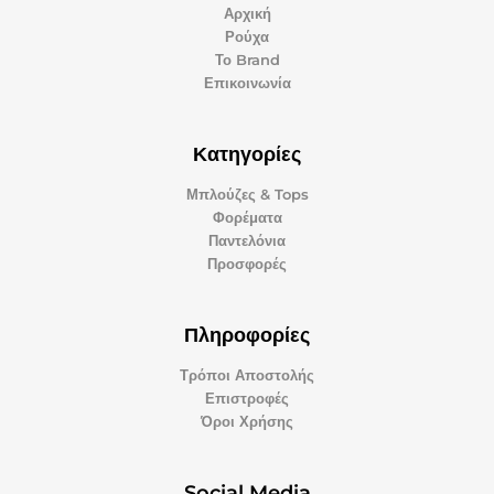
Αρχική
Ρούχα
Το Brand
Επικοινωνία
Κατηγορίες
Μπλούζες & Tops
Φορέματα
Παντελόνια
Προσφορές
Πληροφορίες
Τρόποι Αποστολής
Επιστροφές
Όροι Χρήσης
Social Media