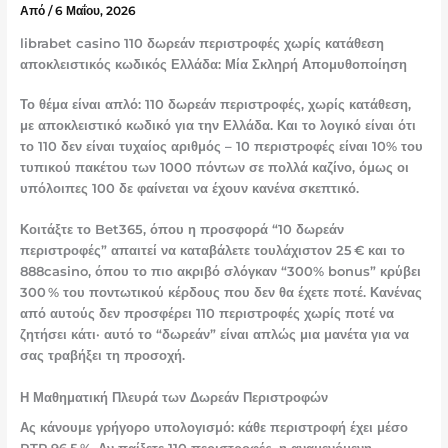
Από
/
6 Μαΐου, 2026
librabet casino 110 δωρεάν περιστροφές χωρίς κατάθεση
αποκλειστικός κωδικός Ελλάδα: Μία Σκληρή Απομυθοποίηση
Το θέμα είναι απλό: 110 δωρεάν περιστροφές, χωρίς κατάθεση,
με αποκλειστικό κωδικό για την Ελλάδα. Και το λογικό είναι ότι
το 110 δεν είναι τυχαίος αριθμός – 10 περιστροφές είναι 10% του
τυπικού πακέτου των 1000 πόντων σε πολλά καζίνο, όμως οι
υπόλοιπες 100 δε φαίνεται να έχουν κανένα σκεπτικό.
Κοιτάξτε το Bet365, όπου η προσφορά “10 δωρεάν
περιστροφές” απαιτεί να καταβάλετε τουλάχιστον 25 € και το
888casino, όπου το πιο ακριβό σλόγκαν “300% bonus” κρύβει
300 % του ποντωτικού κέρδους που δεν θα έχετε ποτέ. Κανένας
από αυτούς δεν προσφέρει 110 περιστροφές χωρίς ποτέ να
ζητήσει κάτι· αυτό το “δωρεάν” είναι απλώς μια μανέτα για να
σας τραβήξει τη προσοχή.
Η Μαθηματική Πλευρά των Δωρεάν Περιστροφών
Ας κάνουμε γρήγορο υπολογισμό: κάθε περιστροφή έχει μέσο