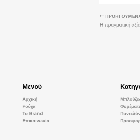
ΠΡΟΗΓΟΎΜΕΝ
Μενού
Κατηγ
Αρχική
Μπλούζες
Ρούχα
Φορέματ
Το Brand
Παντελόν
Επικοινωνία
Προσφορ