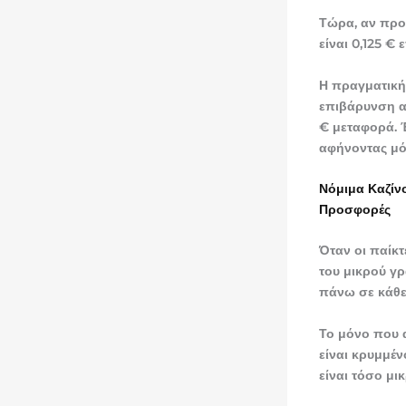
Τώρα, αν προ
είναι 0,125 €
Η πραγματική 
επιβάρυνση αν
€ μεταφορά. Έ
αφήνοντας μό
Νόμιμα Καζίν
Προσφορές
Όταν οι παίκτ
του μικρού γ
πάνω σε κάθε
Το μόνο που 
είναι κρυμμέν
είναι τόσο μικ