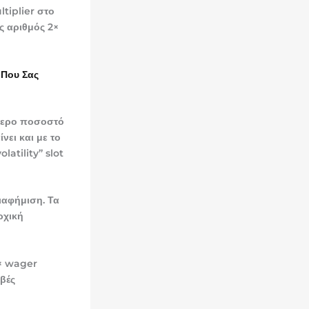
ltiplier στο
ς αριθμός 2×
 Που Σας
ότερο ποσοστό
νει και με το
latility” slot
ιαφήμιση. Τα
ρχική
1× wager
ιβές