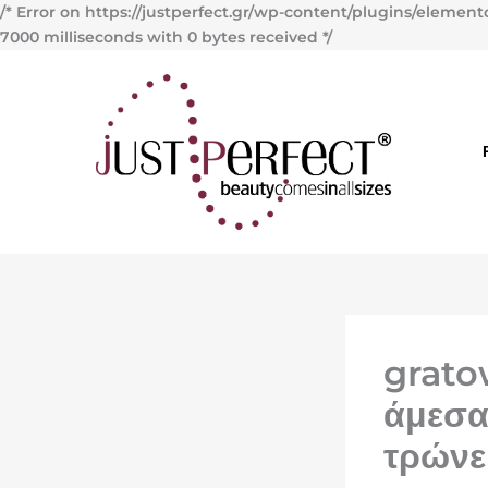
Μετάβαση
/* Error on https://justperfect.gr/wp-content/plugins/eleme
στο
7000 milliseconds with 0 bytes received */
περιεχόμενο
grato
άμεσα
τρώνε