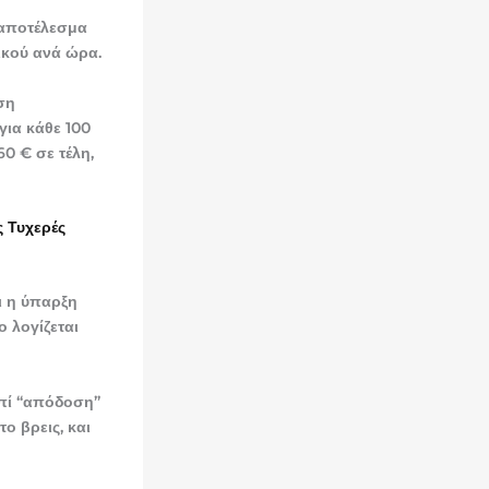
 αποτέλεσμα
ικού ανά ώρα.
ση
για κάθε 100
60 € σε τέλη,
ς Τυχερές
ι η ύπαρξη
 λογίζεται
μπί “απόδοση”
ο βρεις, και