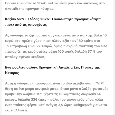
bonus είναι σαν το Starburst να είναι μόνο ένα λυκόφως στο
σκοτάδι της πραγματικότητας.
Καζίνο VPN Ελλάδας 2026: Η αδυσώπητη πραγματικότητα
πίσω από τις υποσχέσεις
Ας κάνουμε το ζήτημα πιο συγκεκριμένο: αν ο παίκτης βάλει 10
ευρώ στο πρώτο γύρο, η επιπλέον αξία των 180 spins στο
1,5 × προβολή είναι 270 ευρώ, όμως η ακριβή σύσταση του site
περιορίζει τις κερδισμένες μέχρι 100 ευρώ, δηλαδή 37 % του
υπολογισμένου κέρδους.
live ρουλετα ονλαιν: Πραγματική Απώλεια Στις Πίνακες της
Κατάρας
Αυτή η «δωρεάν» προσφορά είναι το ίδιο ακριβό όσο η “VIP”
θέση σε ένα μικρό κεντρικό μπαρ, όπου μόνο ο λοξός φωτισμός
κρύβει την αλήθεια. Και ξέρετε τι; Οι καμπάνιες διαρκούν 14
ημέρες, δηλαδή 336 ώρες – μόλις του μισού ενός μήνα, αλλά
ένας παίκτης φέρνει κατ’ ανάγκη 3,5 ώρες καθημερινά για να τα
εκμεταλλευτεί.