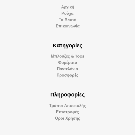
Αρχική
Ρούχα
Το Brand
Επικοινωνία
Κατηγορίες
Μπλούζες & Tops
Φορέματα
Παντελόνια
Προσφορές
Πληροφορίες
Τρόποι Αποστολής
Επιστροφές
Όροι Χρήσης