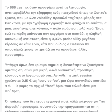
Το 888 casino, όταν προσφέρει αυτή τη λειτουργία,
αντιπαραβάλλει την εξόρμηση ενός παιχνιδιού όπως το Gonzo’s
Quest, που με 4.2x volatility προκαλεί ταχύτερο φθορές στα
bankrolls, με την “γρήγορη εγγραφή” που φτιάχνει το εντύπωμα
μιας φωνήενης απεικόνισης – πολύ πράσινο, πολύ κενό. Έτσι,
ενώ τα κέρδη φαίνονται σαν φεγγάρια στο σκοτάδι, η αληθινή
οικονομική αντίσταση είναι η 0,03% probability μεγάλου
κέρδους σε κάθε spin, κάτι που ο ίδιος ο Betsson θα
υποστήριζε χωρίς να χρειάζεται να προσθέσει άλλες
προσφορές.
Υπάρχει όμως ένα κρίσιμο σημείο: η δυνατότητα να ξεκινήσετε
αμέσως σημαίνει μια μικρή, αλλά ουσιαστική, προσθήκη
κόστους στο λογαριασμό σας. Αν κάθε instant session
χρεώνεται 0,15 € ως “service fee”, μια ώρα παιγνιδιών κοστίζει
9 € — 9 φορές το αρχικό “free” όριο, που τελικά είναι μια
πούληση.
Οι παίκτες που δεν έχουν εγγραφεί ποτέ, αλλά ψάχνουν για “no
deposit” προσφορές, συναντούν την πραγματικότητα ότι η
ελάχιστη κατάθεση για να ενεργοποιήσουν την προωθητική