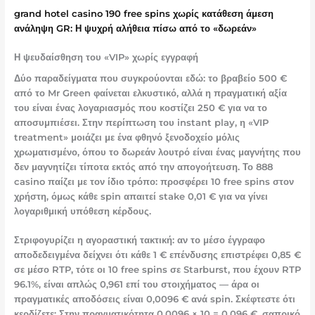
grand hotel casino 190 free spins χωρίς κατάθεση άμεση
ανάληψη GR: Η ψυχρή αλήθεια πίσω από το «δωρεάν»
Η ψευδαίσθηση του «VIP» χωρίς εγγραφή
Δύο παραδείγματα που συγκρούονται εδώ: το βραβείο 500 €
από το Mr Green φαίνεται ελκυστικό, αλλά η πραγματική αξία
του είναι ένας λογαριασμός που κοστίζει 250 € για να το
αποσυμπιέσει. Στην περίπτωση του instant play, η «VIP
treatment» μοιάζει με ένα φθηνό ξενοδοχείο μόλις
χρωματισμένο, όπου το δωρεάν λουτρό είναι ένας μαγνήτης που
δεν μαγνητίζει τίποτα εκτός από την απογοήτευση. Το 888
casino παίζει με τον ίδιο τρόπο: προσφέρει 10 free spins στον
χρήστη, όμως κάθε spin απαιτεί stake 0,01 € για να γίνει
λογαριθμική υπόθεση κέρδους.
Στριφογυρίζει η αγοραστική τακτική: αν το μέσο έγγραφο
αποδεδειγμένα δείχνει ότι κάθε 1 € επένδυσης επιστρέφει 0,85 €
σε μέσο RTP, τότε οι 10 free spins σε Starburst, που έχουν RTP
96.1%, είναι απλώς 0,961 επί του στοιχήματος — άρα οι
πραγματικές αποδόσεις είναι 0,0096 € ανά spin. Σκέφτεστε ότι
κερδίζετε; Στην πραγματικότητα 0,0096 × 10 = 0,096 €, σαπρικό