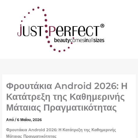
Μετάβαση
στο
περιεχόμενο
Φρουτάκια Android 2026: Η
Κατάτρεξη της Καθημερινής
Μάταιας Πραγματικότητας
Από
/
6 Μαΐου, 2026
Φρουτάκια Android 2026: Η Κατάτρεξη της Καθημερινής
Μάταιας Πραγματικότητας