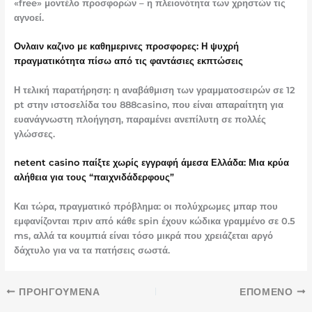
«free» μοντέλο προσφορών – η πλειονότητα των χρηστών τις
αγνοεί.
Ονλαιν καζινο με καθημερινες προσφορες: Η ψυχρή
πραγματικότητα πίσω από τις φαντάσιες εκπτώσεις
Η τελική παρατήρηση: η αναβάθμιση των γραμματοσειρών σε 12
pt στην ιστοσελίδα του 888casino, που είναι απαραίτητη για
ευανάγνωστη πλοήγηση, παραμένει ανεπίλυτη σε πολλές
γλώσσες.
netent casino παίξτε χωρίς εγγραφή άμεσα Ελλάδα: Μια κρύα
αλήθεια για τους “παιχνιδάδερφους”
Και τώρα, πραγματικό πρόβλημα: οι πολύχρωμες μπαρ που
εμφανίζονται πριν από κάθε spin έχουν κώδικα γραμμένο σε 0.5
ms, αλλά τα κουμπιά είναι τόσο μικρά που χρειάζεται αργό
δάχτυλο για να τα πατήσεις σωστά.
ΠΡΟΗΓΟΎΜΕΝΑ
ΕΠΌΜΕΝΟ