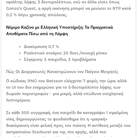
εφιάλτης λήψης 3 δευτερολέπτων, ενώ σε άλλα slots όπως
Gonzo’s Quest, η αργή εκκίνηση μπορεί να μειώσει το RTP κατά
0,2 % λόγω χρονικής απώλειας.
Νόμιμο Καζίνο με Ελληνική Υποστήριξη: Τα Πραγματικά
Αποθέματα Πίσω από τη Λάμψη
Διακύμανση 0,7 %
Ρεαλιστικό σενάριο: 20 δευτ./συνεχή ρίσκο
Σύγκριση: 3 παιχνίδια, 3 προβλήματα
Πώς Οι Διοργανωτές Καταστρώνουν τον Παίγνιο Μετρητές
Ο κώδικας RNG του Betsson ελέγχεται 7 φορές την ώρα, αλλά
το UI του δεν ενημερώνει για το 5‑δευτερόλεπτο λήψης των
δωρεάν περιστροφών – μια μικρή, αλλά επώδυνα ενοχλητική
λεπτομέρεια.
Σε κάθε 500 συγγραφή, ένα παιχνίδι θα καταγράψει 1 σφαλμένη
νίκη, δημιουργώντας το ψευδαίσθημα ότι η «μαγική»
διακύμανση είναι φιλική προς τον παίκτη. Η αντίθεση μεταξύ του
αστραπιαίου Starburst και της πιο αργής, αλλά πιο