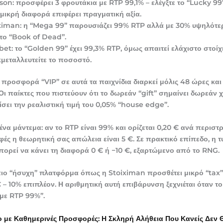
son: προσφέρει 3 φρουτάκια με RTP 99,1% – ελέγξτε το “Lucky 99”
 μικρή διαφορά επιφέρει πραγματική αξία.
ximan: η “Mega 99” παρουσιάζει 99% RTP αλλά με 30% υψηλότερη
το “Book of Dead”.
bet: το “Golden 99” έχει 99,3% RTP, όμως απαιτεί ελάχιστο στοίχ
κμεταλλευτείτε το ποσοστό.
” προσφορά “VIP” σε αυτά τα παιχνίδια διαρκεί μόλις 48 ώρες και 
Οι παίκτες που πιστεύουν ότι το δωρεάν “gift” σημαίνει δωρεάν 
σει την ρεαλιστική τιμή του 0,05% “house edge”.
 ένα μάντεμα: αν το RTP είναι 99% και ορίζεται 0,20 € ανά περιστ
ές η θεωρητική σας απώλεια είναι 5 €. Σε πρακτικό επίπεδο, η 
ορεί να κάνει τη διαφορά 0 € ή −10 €, εξαρτώμενο από το RNG.
πιο “ήσυχη” πλατφόρμα όπως η Stoiximan προσθέτει μικρό “tax”
 – 10% επιπλέον. Η αριθμητική αυτή επιβάρυνση ξεχνιέται όταν τ
ι με RTP 99%”.
ο με Καθημερινές Προσφορές: Η Σκληρή Αλήθεια Που Κανείς Δεν Θ