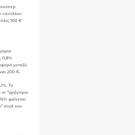
α σούπερ
ό επιπλέον
μόλις 100 €
μμύρια
ς 0,8%
ιαφορά μεταξύ
ναι 200 €.
,1%. Το
 οι “γρήγοροι
99% φαίνεται
” στυλ του