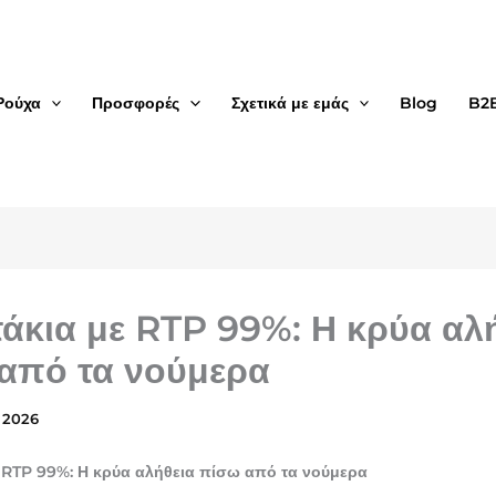
Ρούχα
Προσφορές
Σχετικά με εμάς
Blog
B2
άκια με RTP 99%: Η κρύα αλ
από τα νούμερα
 2026
 RTP 99%: Η κρύα αλήθεια πίσω από τα νούμερα