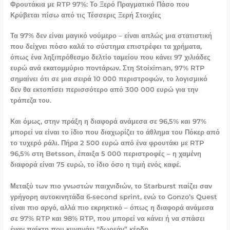
Φρουτάκια με RTP 97%: Το Ξερό Πραγματικό Πάσο που
Κρύβεται πίσω από τις Τέσσερις Ξερή Στοιχίες
Τα 97% δεν είναι μαγικό νούμερο – είναι απλώς μια στατιστική
που δείχνει πόσο καλά το σύστημα επιστρέφει τα χρήματα,
όπως ένα ληξιπρόθεσμο δελτίο ταμείου που κάνει 97 χιλιάδες
ευρώ ανά εκατομμύριο ποντάρων. Στη Stoiximan, 97% RTP
σημαίνει ότι σε μια σειρά 10 000 περιστροφών, το λογισμικό
δεν θα εκτοπίσει περισσότερο από 300 000 ευρώ για την
τράπεζα του.
Και όμως, στην πράξη η διαφορά ανάμεσα σε 96,5% και 97%
μπορεί να είναι το ίδιο που διαχωρίζει το άθλημα του Πόκερ από
το τυχερό ράλι. Πήρα 2 500 ευρώ από ένα φρουτάκι με RTP
96,5% στη Betsson, έπαιξα 5 000 περιστροφές – η χαμένη
διαφορά είναι 75 ευρώ, το ίδιο όσο η τιμή ενός καφέ.
Μεταξύ των πιο γνωστών παιχνιδιών, το Starburst παίζει σαν
γρήγορη αυτοκινητάδα 6‑second sprint, ενώ το Gonzo’s Quest
είναι πιο αργό, αλλά πιο εκρηκτικό – όπως η διαφορά ανάμεσα
σε 97% RTP και 98% RTP, που μπορεί να κάνει ή να σπάσει
έναν παίκτη που κυνηγάει “δωρεάν” κέρδη.