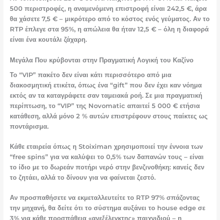
500 περιστροφές, η αναμενόμενη επιστροφή είναι 242,5 €, άρα
θα χάσετε 7,5 € – μικρότερο από το κόστος ενός γεύματος. Αν το
RTP έπλεγε στα 95%, η απώλεια θα ήταν 12,5 € – όλη η διαφορά
είναι ένα κουτάλι ζάχαρη.
Μεγάλα Που κρύβονται στην Πραγματική Λογική του Καζίνο
Το “VIP” πακέτο δεν είναι κάτι περισσότερο από μια
διακοσμητική ετικέτα, όπως ένα “gift” που δεν έχει καν νόημα
εκτός αν τα καταγράφετε σαν ταμειακά ροή. Σε μια πραγματική
περίπτωση, το “VIP” της Novomatic απαιτεί 5 000 € ετήσια
κατάθεση, αλλά μόνο 2 % αυτών επιστρέφουν στους παίκτες ως
ποντάρισμα.
Κάθε εταιρεία όπως η Stoiximan χρησιμοποιεί την έννοια των
“free spins” για να καλύψει το 0,5% των δαπανών τους – είναι
το ίδιο με το δωρεάν ποτήρι νερό στην βενζινοθήκη: κανείς δεν
το ζητάει, αλλά το δίνουν για να φαίνεται ζεστό.
Αν προσπαθήσετε να εκμεταλλευτείτε το RTP 97% σπάζοντας
την μηχανή, θα δείτε ότι το σύστημα αυξάνει το house edge σε
3% για κάθε προσπάθεια «ανεξέλεγκτης» παιχνιδιού – η