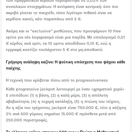
των πραγματικών κερδών περιορίστηκε σε 0,03% των
συνολικών στοιχημάτων. Η αντίφαση είναι κεντρική: όσο πιο
ακριβό γίνεται το παιχνίδι, τόσο λιγότερο πιθανό είναι να
κερδίσει κανείς κάτι παραπάνω από 5 €.
Ακόμη και οι “exclusive” μισθώσεις που προσφέρουν 10 free
spins για νέο λογαριασμό είναι μια παγίδα. Με υπολογισμό 0,01
€ κέρδος ανά spin, τα 10 spins αποδίδουν 0,10 €, ενώ η
εγγραφή κοστίζει τουλάχιστον 5 € στο μη‑αποδεκτό.
Γρήγορη ανάληψη καζίνο: Η ψεύτικη υπόσχεση που ψάχνει κάθε
παίχτης
Η τεχνική που κρύβεται πίσω από το progressiveness
Κάθε progressive jackpot λειτουργεί με έναν «χρηματικό χορό»
5 επιπέδων: (1) η βάση, (2) η καλή μέρα, (3) η απόλυτη
αβεβαιότητα, (4) η τυχερή κατάληξη, (5) η πτώση του τείχους.
Αν η αξία του τρέχοντος jackpot είναι 750.000 €, τότε η αύξηση
2% ανά 500 γύρους σημαίνει 15.000 € πρόσθετα μετά από
250.000 περιστροφές.