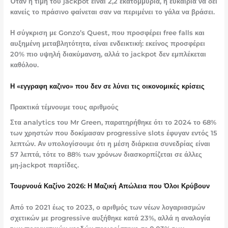
Όταν η τιμή του jackpot είναι 2,2 εκατομμύρια, η ευκαιρία να δει
κανείς το πράσινο φαίνεται σαν να περιμένει το γάλα να βράσει.
Η σύγκριση με Gonzo’s Quest, που προσφέρει free falls και
αυξημένη μεταβλητότητα, είναι ενδεικτική: εκείνος προσφέρει
20% πιο υψηλή διακύμανση, αλλά το jackpot δεν εμπλέκεται
καθόλου.
Η «εγγραφη καζινο» που δεν σε λύνει τις οικονομικές κρίσεις
Πρακτικά τέμνουμε τους αριθμούς
Στα analytics του Mr Green, παρατηρήθηκε ότι το 2024 το 68%
των χρηστών που δοκίμασαν progressive slots έφυγαν εντός 15
λεπτών. Αν υπολογίσουμε ότι η μέση διάρκεια συνεδρίας είναι
57 λεπτά, τότε το 88% των χρόνων διασκορπίζεται σε άλλες
μη‑jackpot παρτίδες.
Τουρνουά Καζίνο 2026: Η Μαζική Απώλεια που Όλοι Κρύβουν
Από το 2021 έως το 2023, ο αριθμός των νέων λογαριασμών
σχετικών με progressive αυξήθηκε κατά 23%, αλλά η αναλογία