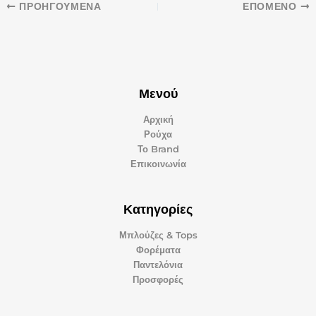
ΠΡΟΗΓΟΎΜΕΝΑ
ΕΠΌΜΕΝΟ
Μενού
Αρχική
Ρούχα
Το Brand
Επικοινωνία
Κατηγορίες
Μπλούζες & Tops
Φορέματα
Παντελόνια
Προσφορές