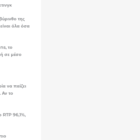
ετινγκ
αβύρινθο της
είναι όλα όσα
ns, το
φή σε μέσο
ρία να παίζει
 Αν το
ο RTP 96,1%,
πιο