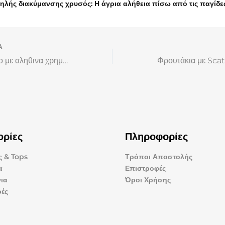
ηλής διακύμανσης χρυσός: Η άγρια αλήθεια πίσω από τις παγίδε
Α
Διαδικτυακο καζινο με αληθινα χρηματα: Το Απρόσπαστο Σχέδιο των Σταθμών Πλήξης
ορίες
Πληροφορίες
 & Tops
Τρόποι Αποστολής
α
Επιστροφές
ια
Όροι Χρήσης
ές