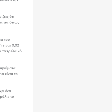
ίζεις ότι
χύτητα όπως
μα του
 είναι 0,02
ν πετρελαϊκό
μηνύματα
o είναι το
χει ένα
μόλις το