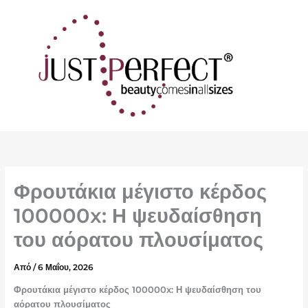
Μετάβαση
στο
περιεχόμενο
Φρουτάκια μέγιστο κέρδος
100000x: Η ψευδαίσθηση
του αόρατου πλουσίματος
Από
/
6 Μαΐου, 2026
Φρουτάκια μέγιστο κέρδος 100000x: Η ψευδαίσθηση του
αόρατου πλουσίματος