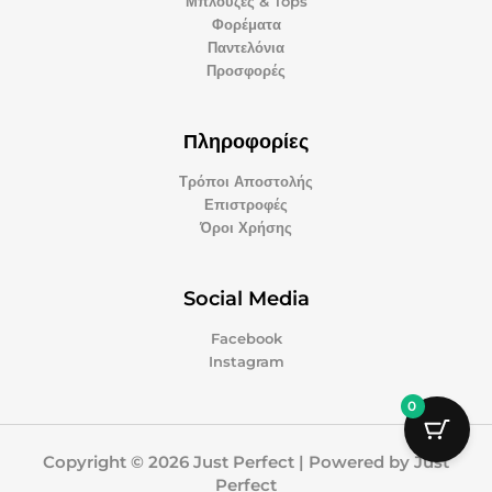
Μπλούζες & Tops
Φορέματα
Παντελόνια
Προσφορές
Πληροφορίες
Τρόποι Αποστολής
Επιστροφές
Όροι Χρήσης
Social Media
Facebook
Instagram
0
Copyright © 2026 Just Perfect | Powered by Just
Perfect