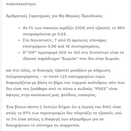
πολυπλοκότητα.
Αριθμητικές Στρατηγικές για Μη-Μαγικές Προσδοκίες
Αν 1% των παικτών κερδίζει 200€ από τζακπότ, το 99%
απομακρύνεται με 0,5€.
Στο Novomatic, 7 από 10 αμείωτες σπινάρες
επιστρέφουν 0,9€ ανά 1€ πονταρίσματος.
Η “VIP” προσφορά 30€ σε 15€ στο Stoiximan είναι το
ιδανικό παράδειγμα “δωρεάν” που δεν είναι δωρεάν.
και στο τέλος, οι διανομές τζακπότ μοιάζουν με κλήρωση
λοξομαγειρέματος – το ποσό 1,23 εκατομμυρίων ευρώ
διαμοιράζεται με βάση το βήμα του τυχερού κυλίνδρου, κάτι που
δεν είναι πιο ξεκάθαρο από το πόσο ο κωδικός “FREE” είναι
άψογος στην κατασκευή μιας ψεύδους ευκαιρίας.
Ένα βίντεο demo 2 λεπτών δείχνει ότι η λογική του RNG είναι
απλή: το 97% των περιστροφών δεν πλησιάζει το τζακπότ, ενώ
το 3% είναι απλώς η διαφυγή των αλγορίθμων για να
διατηρήσουν το σύστημα σε ισορροπία.