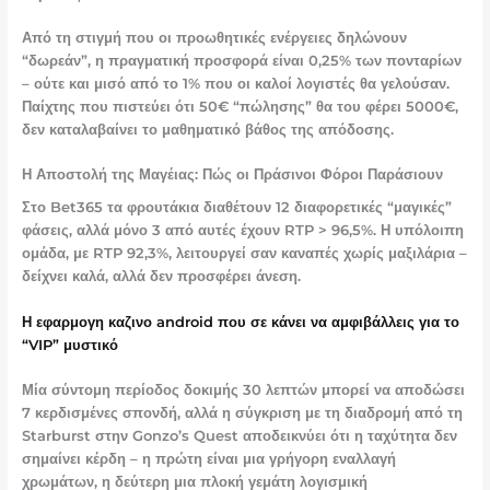
Από τη στιγμή που οι προωθητικές ενέργειες δηλώνουν
“δωρεάν”, η πραγματική προσφορά είναι 0,25% των πονταρίων
– ούτε και μισό από το 1% που οι καλοί λογιστές θα γελούσαν.
Παίχτης που πιστεύει ότι 50€ “πώλησης” θα του φέρει 5000€,
δεν καταλαβαίνει το μαθηματικό βάθος της απόδοσης.
Η Αποστολή της Μαγέιας: Πώς οι Πράσινοι Φόροι Παράσιουν
Στο Bet365 τα φρουτάκια διαθέτουν 12 διαφορετικές “μαγικές”
φάσεις, αλλά μόνο 3 από αυτές έχουν RTP > 96,5%. Η υπόλοιπη
ομάδα, με RTP 92,3%, λειτουργεί σαν καναπές χωρίς μαξιλάρια –
δείχνει καλά, αλλά δεν προσφέρει άνεση.
Η εφαρμογη καζινο android που σε κάνει να αμφιβάλλεις για το
“VIP” μυστικό
Μία σύντομη περίοδος δοκιμής 30 λεπτών μπορεί να αποδώσει
7 κερδισμένες σπονδή, αλλά η σύγκριση με τη διαδρομή από τη
Starburst στην Gonzo’s Quest αποδεικνύει ότι η ταχύτητα δεν
σημαίνει κέρδη – η πρώτη είναι μια γρήγορη εναλλαγή
χρωμάτων, η δεύτερη μια πλοκή γεμάτη λογισμική