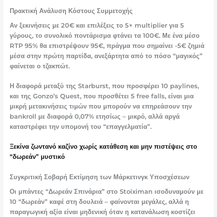
Πρακτική Ανάλυση Κόστους Συμμετοχής
Αν ξεκινήσεις με 20€ και επιλέξεις το 5× multiplier για 5
γύρους, το συνολικό ποντάρισμα φτάνει τα 100€. Με ένα μέσο
RTP 95% θα επιστρέψουν 95€, πράγμα που σημαίνει -5€ ζημιά
μέσα στην πρώτη παρτίδα, ανεξάρτητα από το πόσο “μαγικός”
φαίνεται ο τζακπώτ.
Η διαφορά μεταξύ της Starburst, που προσφέρει 10 paylines,
και της Gonzo’s Quest, που προσθέτει 5 free falls, είναι μια
μικρή μετακινήσεις τιμών που μπορούν να επηρεάσουν την
bankroll με διαφορά 0,07% ετησίως – μικρό, αλλά αργά
καταστρέφει την υπομονή του “επαγγελματία”.
Ξεκίνα ζωντανό καζίνο χωρίς κατάθεση και μην πιστέψεις στο
“δωρεάν” μυστικό
Συγκριτική Σοβαρή Εκτίμηση των Μάρκετινγκ Υποσχέσεων
Οι μπάντες “Δωρεάν Σπινάρια” στο Stoiximan ισοδυναμούν με
10 “δωρεάν” καφέ στη δουλειά – φαίνονται μεγάλες, αλλά η
παραγωγική αξία είναι μηδενική όταν η κατανάλωση κοστίζει