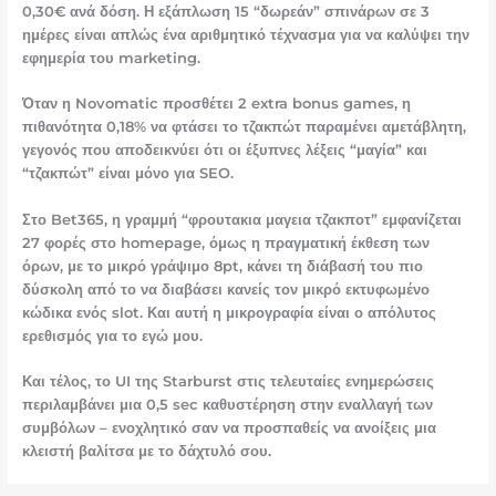
0,30€ ανά δόση. Η εξάπλωση 15 “δωρεάν” σπινάρων σε 3
ημέρες είναι απλώς ένα αριθμητικό τέχνασμα για να καλύψει την
εφημερία του marketing.
Όταν η Novomatic προσθέτει 2 extra bonus games, η
πιθανότητα 0,18% να φτάσει το τζακπώτ παραμένει αμετάβλητη,
γεγονός που αποδεικνύει ότι οι έξυπνες λέξεις “μαγία” και
“τζακπώτ” είναι μόνο για SEO.
Στο Bet365, η γραμμή “φρουτακια μαγεια τζακποτ” εμφανίζεται
27 φορές στο homepage, όμως η πραγματική έκθεση των
όρων, με το μικρό γράψιμο 8pt, κάνει τη διάβασή του πιο
δύσκολη από το να διαβάσει κανείς τον μικρό εκτυφωμένο
κώδικα ενός slot. Και αυτή η μικρογραφία είναι ο απόλυτος
ερεθισμός για το εγώ μου.
Και τέλος, το UI της Starburst στις τελευταίες ενημερώσεις
περιλαμβάνει μια 0,5 sec καθυστέρηση στην εναλλαγή των
συμβόλων – ενοχλητικό σαν να προσπαθείς να ανοίξεις μια
κλειστή βαλίτσα με το δάχτυλό σου.