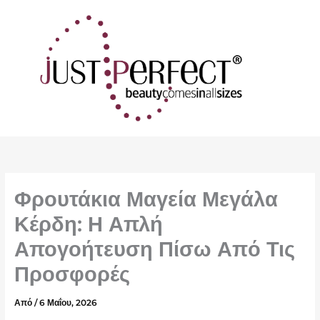
Μετάβαση
στο
περιεχόμενο
Φρουτάκια Μαγεία Μεγάλα
Κέρδη: Η Απλή
Απογοήτευση Πίσω Από Τις
Προσφορές
Από
/
6 Μαΐου, 2026