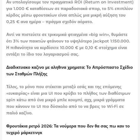
Αν υπολογίσουμε τον πραγματικό ROI (Return on Investment)
για 1.000 € καταθέσεων σε παραδοσιακά σπορ, το 5% επιπλέον
κέρδος μέσω φρουτακίων είναι απλώς μια μικρή αύξηση του
0,25 € ανα ημέρα – πράγμα σχεδόν αόρατο.
Αντί να πιστεύετε σε τρικυμικά φτιαγμένα «big win», θυμάστε
ότι 3% των παικτών φτάνουν το υψηλότερο jackpot 1:150.000.
Η πιθανότητα να κερδίσετε 10.000 € με 0,10 € στοίχημα είναι
εντάξει το ίδιο του λογαριασμού σας.
Διαδικτυακο καζινο με αληθινα χρηματα: Το Απρόσπαστο Σχέδιο
των Σταθμών Πλήξης
Τέλος, το μόνο που στέκεται μεταξύ εσάς και της επόμενης
«ευκαιρίας» είναι μια UI που κρύβει το πλήθος των διαθέσιμων
spin κάτω από ένα μικρό μπλε κουμπί, αχχ, μικρά γράμματα
που κάνουν το UI πιο δύσκολο από το να βρεις το Wi‑Fi σε
παλιό καζίνο.
Φρουτάκια ρετρό 2026: Τα νούμερα που δεν θα σας πω καν το
τυχερό μάρκετινγκ