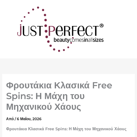
Μετάβαση
στο
περιεχόμενο
Φρουτάκια Κλασικά Free
Spins: Η Μάχη του
Μηχανικού Χάους
Από
/
6 Μαΐου, 2026
Φρουτάκια Κλασικά Free Spins: Η Μάχη του Μηχανικού Χάους