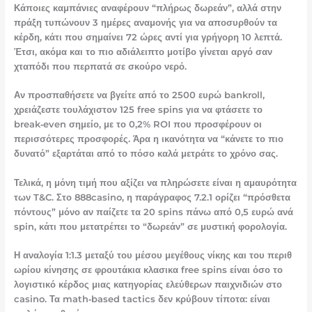
Κάποιες καμπάνιες αναφέρουν “πλήρως δωρεάν”, αλλά στην
πράξη τυπώνουν 3 ημέρες αναμονής για να αποσυρθούν τα
κέρδη, κάτι που σημαίνει 72 ώρες αντί για γρήγορη 10 λεπτά.
Έτσι, ακόμα και το πιο αδιάλειπτο μοτίβο γίνεται αργό σαν
χταπόδι που περπατά σε σκούρο νερό.
Αν προσπαθήσετε να βγείτε από το 2500 ευρώ bankroll,
χρειάζεστε τουλάχιστον 125 free spins για να φτάσετε το
break‑even σημείο, με το 0,2% ROI που προσφέρουν οι
περισσότερες προσφορές. Άρα η ικανότητα να “κάνετε το πιο
δυνατό” εξαρτάται από το πόσο καλά μετράτε το χρόνο σας.
Τελικά, η μόνη τιμή που αξίζει να πληρώσετε είναι η αμαυρότητα
των T&C. Στο 888casino, η παράγραφος 7.2.1 ορίζει “πρόσθετα
πόντους” μόνο αν παίζετε τα 20 spins πάνω από 0,5 ευρώ ανά
spin, κάτι που μετατρέπει το “δωρεάν” σε μυστική φορολογία.
Η αναλογία 1:1.3 μεταξύ του μέσου μεγέθους νίκης και του περιθ
ωρίου κίνησης σε φρουτάκια κλασικα free spins είναι όσο το
λογιστικό κέρδος μιας κατηγορίας ελεύθερων παιχνιδιών στο
casino. Τα math‑based tactics δεν κρύβουν τίποτα: είναι