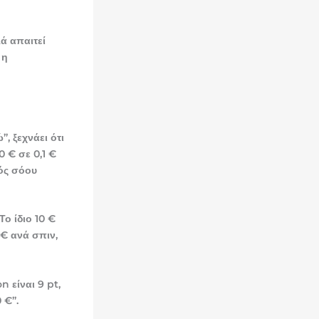
ά απαιτεί
 η
, ξεχνάει ότι
0 € σε 0,1 €
ός σόου
ο ίδιο 10 €
 € ανά σπιν,
 είναι 9 pt,
 €”.