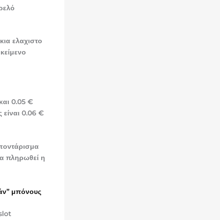
ρελό
κια ελαχιστο
 κείμενο
και 0.05 €
 είναι 0.06 €
 ποντάρισμα
 να πληρωθεί η
εάν” μπόνους
slot