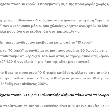
αχιστο ποσο 10 ευρώ: Η πραγματική αξία της προσφοράς χωρίς τ
νεργάτες μισθώνουν ειδικούς για να σπέρνουν την φράση “φρουτά
 σαν ακαδημαϊκό μόριο. Δύο χιλιάδες χρήστες αναζητούν το ίδιο
λλά μόνο ένα στο κέρδος, όχι στο χαρτοφυλάκιο.
θμητικές παγίδες που κρύβονται κάτω από το “10 ευρώ”
, το “10 ευρώ” εμφανίζεται σε μια προσφορά με 20 δωρεάν σπιν 
υποθέσουμε ότι κερδίζετε 12% των σπιν, το πραγματικό σας κέρδος
αδή 1.20 € συνολικά — μια ήτια της αξίας μιας παγωτό.
 το Betano προσφέρει 10 € χωρίς κατάθεση, αλλά το απαιτητικό
ι η προϋπόθεση είναι 1x. Έτσι, οι 10 € μετατρέπονται σε 30 € για
δηλαδή ένας κίνδυνος 200%.
άχιστο πόντο 50 ευρώ: Η αλυσιτελής αλήθεια πίσω από τα “δωρ
α περίπτωση: το brand 888casino δίνει 10 € σε ένα πακέτο με 5 