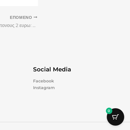
ΕΠΌΜΕΝΟ
Το νομιμο καζινο μπονους 2 ευρω: Αποδείξτε ότι δεν αξίζει τίποτα
Social Media
Facebook
Instagram
0