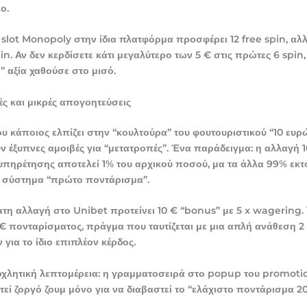
ο.
ο slot Monopoly στην ίδια πλατφόρμα προσφέρει 12 free spin, αλλ
in. Αν δεν κερδίσετε κάτι μεγαλύτερο των 5 € στις πρώτες 6 spin,
 αξία χαθούσε στο μισό.
ς και μικρές απογοητεύσεις
 κάποιος ελπίζει στην “κουλτούρα” του φουτουριστικού “10 ευρώ”
υν έξυπνες αμοιβές για “μετατροπές”. Ένα παράδειγμα: η αλλαγή 1
υπηρέτησης αποτελεί 1% του αρχικού ποσού, μα τα άλλα 99% εκτ
ο σύστημα “πρώτο ποντάρισμα”.
η αλλαγή στο Unibet προτείνει 10 € “bonus” με 5 x wagering. Τ
 € πονταρίσματος, πράγμα που ταυτίζεται με μια απλή ανάθεση 2
 για το ίδιο επιπλέον κέρδος.
οχλητική λεπτομέρεια: η γραμματοσειρά στο popup του promotion
τεί ζοργό ζουμ μόνο για να διαβαστεί το “ελάχιστο ποντάρισμα 20