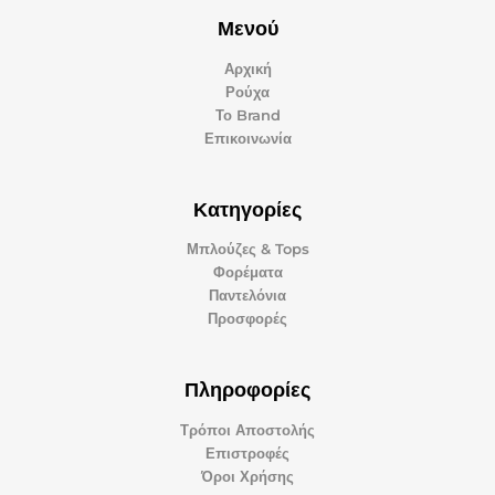
Μενού
Αρχική
Ρούχα
Το Brand
Επικοινωνία
Κατηγορίες
Μπλούζες & Tops
Φορέματα
Παντελόνια
Προσφορές
Πληροφορίες
Τρόποι Αποστολής
Επιστροφές
Όροι Χρήσης