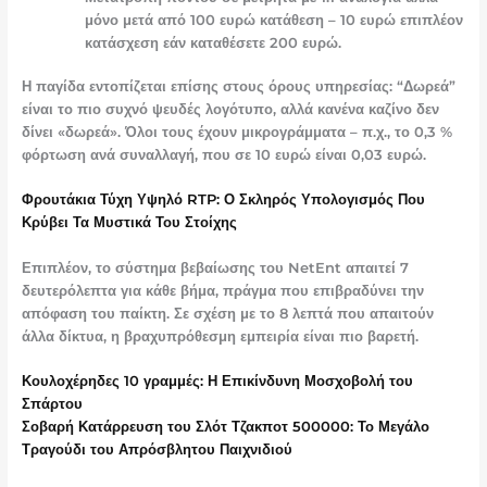
μόνο μετά από 100 ευρώ κατάθεση – 10 ευρώ επιπλέον
κατάσχεση εάν καταθέσετε 200 ευρώ.
Η παγίδα εντοπίζεται επίσης στους όρους υπηρεσίας: “Δωρεά”
είναι το πιο συχνό ψευδές λογότυπο, αλλά κανένα καζίνο δεν
δίνει «δωρεά». Όλοι τους έχουν μικρογράμματα – π.χ., το 0,3 %
φόρτωση ανά συναλλαγή, που σε 10 ευρώ είναι 0,03 ευρώ.
Φρουτάκια Τύχη Υψηλό RTP: Ο Σκληρός Υπολογισμός Που
Κρύβει Τα Μυστικά Του Στοίχης
Επιπλέον, το σύστημα βεβαίωσης του NetEnt απαιτεί 7
δευτερόλεπτα για κάθε βήμα, πράγμα που επιβραδύνει την
απόφαση του παίκτη. Σε σχέση με το 8 λεπτά που απαιτούν
άλλα δίκτυα, η βραχυπρόθεσμη εμπειρία είναι πιο βαρετή.
Κουλοχέρηδες 10 γραμμές: Η Επικίνδυνη Μοσχοβολή του
Σπάρτου
Σοβαρή Κατάρρευση του Σλότ Τζακποτ 500000: Το Μεγάλο
Τραγούδι του Απρόσβλητου Παιχνιδιού