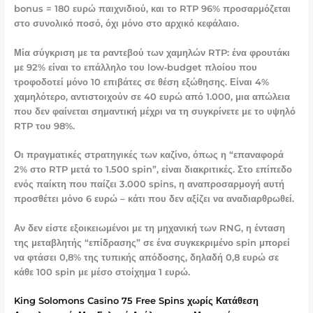
bonus = 180 ευρώ παιχνιδιού, και το RTP 96% προσαρμόζεται
στο συνολικό ποσό, όχι μόνο στο αρχικό κεφάλαιο.
Μία σύγκριση με τα ραντεβού των χαμηλών RTP: ένα φρουτάκι
με 92% είναι το επάλληλο του low‑budget πλοίου που
τροφοδοτεί μόνο 10 επιβάτες σε θέση εξώθησης. Είναι 4%
χαμηλότερο, αντιστοιχούν σε 40 ευρώ από 1.000, μια απώλεια
που δεν φαίνεται σημαντική μέχρι να τη συγκρίνετε με το υψηλό
RTP του 98%.
Οι πραγματικές στρατηγικές των καζίνο, όπως η “επαναφορά
2% στο RTP μετά το 1.500 spin”, είναι διακριτικές. Στο επίπεδο
ενός παίκτη που παίζει 3.000 spins, η αναπροσαρμογή αυτή
προσθέτει μόνο 6 ευρώ – κάτι που δεν αξίζει να αναδιαρθρωθεί.
Αν δεν είστε εξοικειωμένοι με τη μηχανική των RNG, η ένταση
της μεταβλητής “επίδρασης” σε ένα συγκεκριμένο spin μπορεί
να φτάσει 0,8% της τυπικής απόδοσης, δηλαδή 0,8 ευρώ σε
κάθε 100 spin με μέσο στοίχημα 1 ευρώ.
King Solomons Casino 75 Free Spins χωρίς Κατάθεση