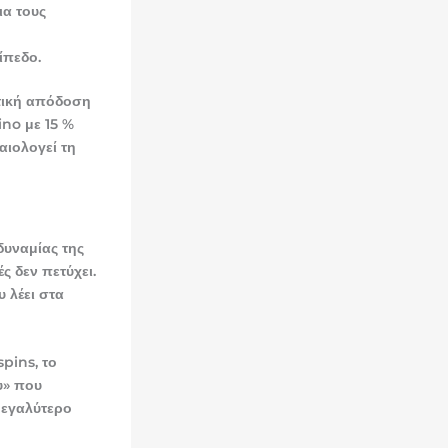
ια τους
ίπεδο.
ατική απόδοση
ino με 15 %
αιολογεί τη
δυναμίας της
ς δεν πετύχει.
υ λέει στα
pins, το
υ» που
 μεγαλύτερο