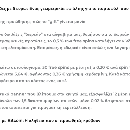
ες με 5 ευρώ: Ένας γεωμετρικός εφιάλτης για το πορτοφόλι σου
ης προώθησης: πώς το “gift” γίνεται μανία
υ διαβάζεις “δωρεάν” στα αλφαβητά μας, θυμήσου ότι το δωρεάν 
ς πραγματικές προτάσεις, το 0,5 % των free spins καταλήγει σε κίν
κτη εξατομίκευση. Επομένως, η «δωρεά» είναι απλώς ένα λογισμ
άτω σε ισολογισμό: 30 free spins με μέση αξία 0,20 € ανά spin 
ώνεται 5,64 €, αφήνοντας 0,36 € χρήσιμη κερδισμένη. Κατά κάπο
λιγότερο από το κόστος ενός καφέ.
στικό banner που βλέπουμε στα κινητά μας, εξασφαλίζει 12 μέρη
ύνολο των 1,5 διεκατομμυρίων παικτών, μόνο 0,02 % θα φτάσει σ
που απαιτείται για πραγματική εκμετάλλευση.
 με Bitcoin: Η αλήθεια που οι προωθητές κρύβουν