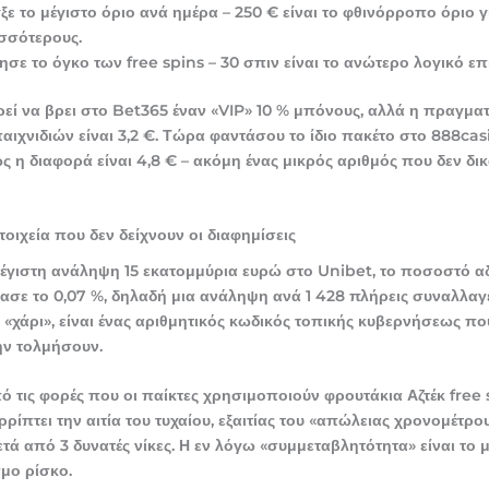
ξε το μέγιστο όριο ανά ημέρα – 250 € είναι το φθινόρροπο όριο γ
σσότερους.
ησε το όγκο των free spins – 30 σπιν είναι το ανώτερο λογικό επ
εί να βρει στο Bet365 έναν «VIP» 10 % μπόνους, αλλά η πραγμ
αιχνιδιών είναι 3,2 €. Τώρα φαντάσου το ίδιο πακέτο στο 888cas
ως η διαφορά είναι 4,8 € – ακόμη ένας μικρός αριθμός που δεν δικ
οιχεία που δεν δείχνουν οι διαφημίσεις
μέγιστη ανάληψη 15 εκατομμύρια ευρώ στο Unibet, το ποσοστό α
σε το 0,07 %, δηλαδή μια ανάληψη ανά 1 428 πλήρεις συναλλαγέ
ι «χάρι», είναι ένας αριθμητικός κωδικός τοπικής κυβερνήσεως πο
ην τολμήσουν.
 τις φορές που οι παίκτες χρησιμοποιούν φρουτάκια Αζτέκ free s
ίπτει την αιτία του τυχαίου, εξαιτίας του «απώλειας χρονομέτρο
ετά από 3 δυνατές νίκες. Η εν λόγω «συμμεταβλητότητα» είναι το
μο ρίσκο.