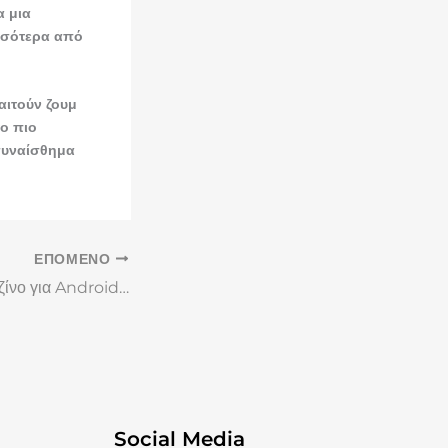
α μια
ισσότερα από
αιτούν ζουμ
το πιο
 συναίσθημα
ΕΠΌΜΕΝΟ
Κατεστραμμένο Καζίνο για Android: Η Πραγματική Μάχη Πανάμεσα σε Πίσω Εξυπηρέτηση και Πολυπλοκότητα
Social Media