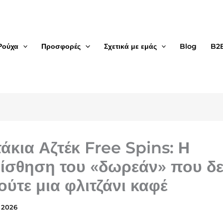
Ρούχα
Προσφορές
Σχετικά με εμάς
Blog
B2
άκια Αζτέκ Free Spins: Η
ίσθηση του «δωρεάν» που δ
 ούτε μια φλιτζάνι καφέ
 2026