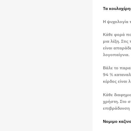
Τα κουλοχέρηδ
Η ψυχολογία τ
Κάθε φορά πο
μια λέξη. Στι
είναι απαράδε
λογοπαίγνια.
Βάλε το παρακ
94 % καταναλ
κέρδος είναι 
Κάθε διαφημι
χρήστη. Στο σ
επιβράδυνση 
Νομιμο καζινο