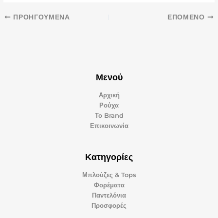
ΠΡΟΗΓΟΎΜΕΝΑ
ΕΠΌΜΕΝΟ
Μενού
Αρχική
Ρούχα
Το Brand
Επικοινωνία
Κατηγορίες
Μπλούζες & Tops
Φορέματα
Παντελόνια
Προσφορές