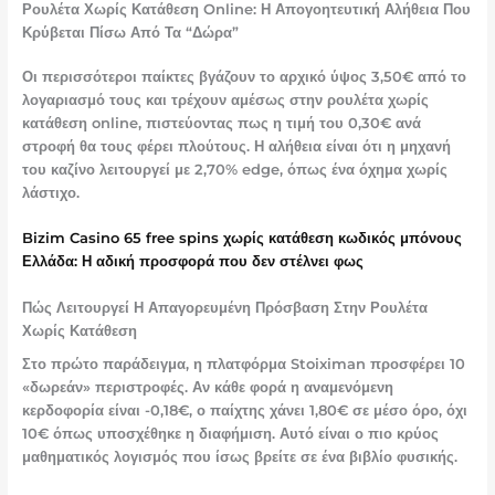
Ρουλέτα Χωρίς Κατάθεση Online: Η Απογοητευτική Αλήθεια Που
Κρύβεται Πίσω Από Τα “Δώρα”
Οι περισσότεροι παίκτες βγάζουν το αρχικό ύψος 3,50€ από το
λογαριασμό τους και τρέχουν αμέσως στην ρουλέτα χωρίς
κατάθεση online, πιστεύοντας πως η τιμή του 0,30€ ανά
στροφή θα τους φέρει πλούτους. Η αλήθεια είναι ότι η μηχανή
του καζίνο λειτουργεί με 2,70% edge, όπως ένα όχημα χωρίς
λάστιχο.
Bizim Casino 65 free spins χωρίς κατάθεση κωδικός μπόνους
Ελλάδα: Η αδική προσφορά που δεν στέλνει φως
Πώς Λειτουργεί Η Απαγορευμένη Πρόσβαση Στην Ρουλέτα
Χωρίς Κατάθεση
Στο πρώτο παράδειγμα, η πλατφόρμα Stoiximan προσφέρει 10
«δωρεάν» περιστροφές. Αν κάθε φορά η αναμενόμενη
κερδοφορία είναι -0,18€, ο παίχτης χάνει 1,80€ σε μέσο όρο, όχι
10€ όπως υποσχέθηκε η διαφήμιση. Αυτό είναι ο πιο κρύος
μαθηματικός λογισμός που ίσως βρείτε σε ένα βιβλίο φυσικής.