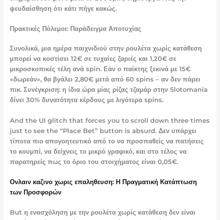
ψευδαίσθηση ότι κάτι πήγε κακώς.
Πρακτικές Πόλεμοι: Παράδειγμα Αποτυχίας
Συνολικά, μια ημέρα παιχνιδιού στην ρουλέτα χωρίς κατάθεση
μπορεί να κοστίσει 12€ σε τυχαίες ζαριές και 1,20€ σε
μικροσκοπικές τέλη ανά spin. Εάν ο παίκτης ξεκινά με 15€
«δωρεάν», θα βγάλει 2,80€ μετά από 60 spins – αν δεν πάρει
πικ. Συνέγκριση: η ίδια ώρα μίας ρίζας τζαμάρ στην Slotomania
δίνει 30% δυνατότητα κέρδους με λιγότερα spins.
And the UI glitch that forces you to scroll down three times
just to see the “Place Bet” button is absurd. Δεν υπάρχει
τίποτα πιο απογοητευτικό από το να προσπαθείς να πατήσεις
το κουμπί, να δείχνεις το μικρό γραφικό, και στο τέλος να
παρατηρείς πως το όριο του στοιχήματος είναι 0,05€.
Ονλαιν καζινο χωρις επαληθευση: Η Πραγματική Κατάπτωση
των Προσφορών
But η ενασχόληση με την ρουλέτα χωρίς κατάθεση δεν είναι