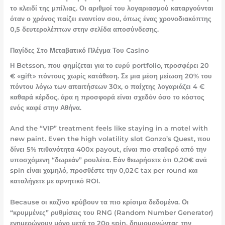
το κλειδί της μπίλιας. Οι αριθμοί του λογαριασμού καταργούνται
όταν ο χρόνος παίζει εναντίον σου, όπως ένας χρονοδιακόπτης
0,5 δευτερολέπτων στην σελίδα αποσύνδεσης.
Παγίδες Στο Μεταβατικό Πλέγμα Του Casino
Η Betsson, που φημίζεται για το ευρύ portfolio, προσφέρει 20
€ «gift» πόντους χωρίς κατάθεση. Σε μια μέση μείωση 20% του
πόντου λόγω των απαιτήσεων 30x, ο παίχτης λογαριάζει 4 €
καθαρά κέρδος, άρα η προσφορά είναι σχεδόν όσο το κόστος
ενός καφέ στην Αθήνα.
And the “VIP” treatment feels like staying in a motel with
new paint. Even the high volatility slot Gonzo’s Quest, που
δίνει 5% πιθανότητα 400x payout, είναι πιο σταθερό από την
υποσχόμενη “δωρεάν” ρουλέτα. Εάν θεωρήσετε ότι 0,20€ ανά
spin είναι χαμηλό, προσθέστε την 0,02€ tax per round και
καταλήγετε με αρνητικό ROI.
Because οι καζίνο κρύβουν τα πιο κρίσιμα δεδομένα. Οι
“κρυμμένες” ρυθμίσεις του RNG (Random Number Generator)
ενημερώνουν μόνο μετά το 20ο spin, δημιουργώντας την