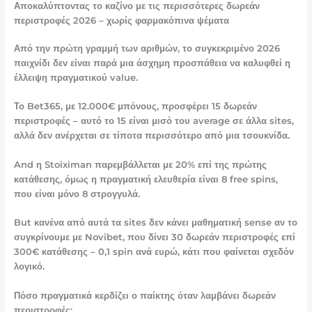
Αποκαλύπτοντας το καζίνο με τις περισσότερες δωρεάν
περιστροφές 2026 – χωρίς φαρμακόπινα ψέματα
Από την πρώτη γραμμή των αριθμών, το συγκεκριμένο 2026
παιχνίδι δεν είναι παρά μια άσχημη προσπάθεια να καλυφθεί η
έλλειψη πραγματικού value.
Το Bet365, με 12.000€ μπόνους, προσφέρει 15 δωρεάν
περιστροφές – αυτό το 15 είναι μισό του average σε άλλα sites,
αλλά δεν ανέρχεται σε τίποτα περισσότερο από μια τσουκνίδα.
And η Stoiximan παρεμβάλλεται με 20% επί της πρώτης
κατάθεσης, όμως η πραγματική ελευθερία είναι 8 free spins,
που είναι μόνο 8 στρογγυλά.
But κανένα από αυτά τα sites δεν κάνει μαθηματική sense αν το
συγκρίνουμε με Novibet, που δίνει 30 δωρεάν περιστροφές επί
300€ κατάθεσης – 0,1 spin ανά ευρώ, κάτι που φαίνεται σχεδόν
λογικό.
Πόσο πραγματικά κερδίζει ο παίκτης όταν λαμβάνει δωρεάν
περιστροφές;