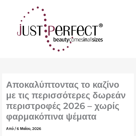
Μετάβαση
στο
περιεχόμενο
Αποκαλύπτοντας το καζίνο
με τις περισσότερες δωρεάν
περιστροφές 2026 – χωρίς
φαρμακόπινα ψέματα
Από
/
6 Μαΐου, 2026