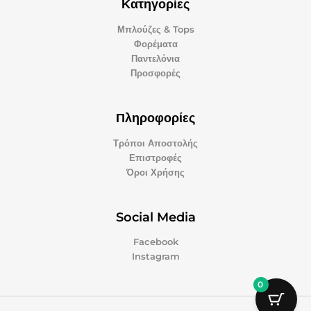
Κατηγορίες
Μπλούζες & Tops
Φορέματα
Παντελόνια
Προσφορές
Πληροφορίες
Τρόποι Αποστολής
Επιστροφές
Όροι Χρήσης
Social Media
Facebook
Instagram
0