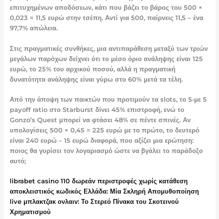
επιτυχημένων αποδόσεων, κάτι που βάζει το βάρος του 500 ×
0,023 = 11,5 ευρώ στην τσέπη. Αντί για 500, παίρνεις 11,5 – ένα
97,7% απώλεια.
Στις πραγματικές συνθήκες, μια αντιπαράθεση μεταξύ των τριών
μεγάλων παρόχων δείχνει ότι το μέσο όριο ανάληψης είναι 125
ευρώ, το 25% του αρχικού ποσού, αλλά η πραγματική
δυνατότητα ανάληψης είναι γύρω στο 60% μετά τα τέλη.
Από την άποψη των παικτών που προτιμούν τα slots, το 5‑με 5
payoff ratio στο Starburst δίνει 45% επιστροφή, ενώ το
Gonzo’s Quest μπορεί να φτάσει 48% σε πέντε σπινές. Αν
υπολογίσεις 500 × 0,45 = 225 ευρώ με το πρώτο, το δευτερό
είναι 240 ευρώ – 15 ευρώ διαφορά, που αξίζει μια ερώτηση:
ποιος θα γυρίσει τον λογαριασμό ώστε να βγάλει το παράδοξο
αυτό;
librabet casino 110 δωρεάν περιστροφές χωρίς κατάθεση
αποκλειστικός κωδικός Ελλάδα: Μία Σκληρή Απομυθοποίηση
live μπλακτζακ ονλαιν: Το Στερεό Πίνακα του Σκοτεινού
Χρηματισμού