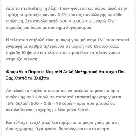
Από το marketing, η λέξη «free» φαίνεται ως δώρο, αλλά στην
πράξη οι τράπεζες κάνουν 0,5% κόστος συναλλαγής σε κάθε
ανάληψη. Στο σύνολο αυτό, 500 × 0,005 = 2,5 ευρώ. Όχι
ακριβώς μια δώρο‑με‑σύστημα λογαριασμού.
Η τελευταία επιβολή είναι η μικρή γραμμή στην T&C που απαιτεί
εγγραφή με αριθμό τηλεφώνου σε μορφή +30 69x xxx xxxx,
δηλαδή 10 ψηφία επιπλέον, που προσθέτει επιπλέον χρόνο
στην εξοικείωση.
ΦουρτΑκια Πειρατες Ντεμο: Η Απλή Μαθηματική Αποτυχία Που
Σας Χτυπά το Βλεξίττο
Αν τελικά το καζίνο αποφασίσει να μειώσει το μέγιστο όριο
ανάληψης σε 75 ευρώ, το ποσοστό επαναπλήρωσης γίνεται
15%, δηλαδή 500 × 0,15 = 75 ευρώ – όριο που μπορεί να
καταλάβει ένας τυχερός με λίγα μόνο λεπτά.
Και τέλος, η ενοχλητική λεπτομέρεια: το μικρό γράψιμο στις
όρους χρήσης, 9‑pt φόντο, δυσανάγνωστο στο κινητό.