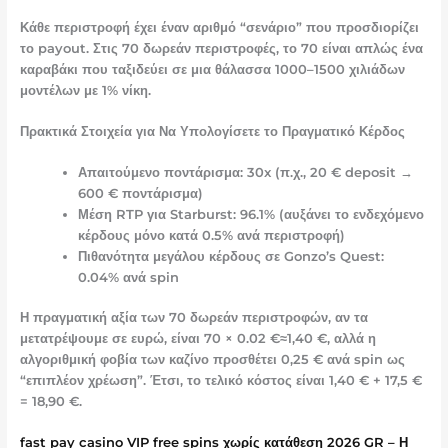
Κάθε περιστροφή έχει έναν αριθμό “σενάριο” που προσδιορίζει
το payout. Στις 70 δωρεάν περιστροφές, το 70 είναι απλώς ένα
καραβάκι που ταξιδεύει σε μια θάλασσα 1000–1500 χιλιάδων
μοντέλων με 1% νίκη.
Πρακτικά Στοιχεία για Να Υπολογίσετε το Πραγματικό Κέρδος
Απαιτούμενο ποντάρισμα: 30x (π.χ., 20 € deposit →
600 € ποντάρισμα)
Μέση RTP για Starburst: 96.1% (αυξάνει το ενδεχόμενο
κέρδους μόνο κατά 0.5% ανά περιστροφή)
Πιθανότητα μεγάλου κέρδους σε Gonzo’s Quest:
0.04% ανά spin
Η πραγματική αξία των 70 δωρεάν περιστροφών, αν τα
μετατρέψουμε σε ευρώ, είναι 70 × 0.02 €≈1,40 €, αλλά η
αλγοριθμική φοβία των καζίνο προσθέτει 0,25 € ανά spin ως
“επιπλέον χρέωση”. Έτσι, το τελικό κόστος είναι 1,40 € + 17,5 €
= 18,90 €.
fast pay casino VIP free spins χωρίς κατάθεση 2026 GR – Η