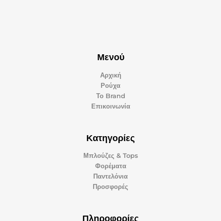
Μενού
Αρχική
Ρούχα
Το Brand
Επικοινωνία
Κατηγορίες
Μπλούζες & Tops
Φορέματα
Παντελόνια
Προσφορές
Πληροφορίες